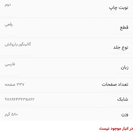
دوم
نوبت چاپ
رقعی
قطع
گالینگور،باروکش
نوع جلد
فارسی
زبان
تعداد صفحات
۳۳۷ صفحه
شابک
9789643635862
وزن
580 گرم
در انبار موجود نیست