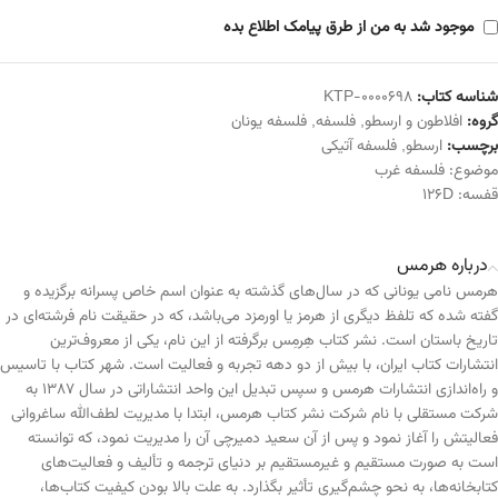
موجود شد به من از طرق پیامک اطلاع بده
شناسه کتاب:
KTP-0000698
گروه:
افلاطون و ارسطو
,
فلسفه
,
فلسفه یونان
برچسب:
ارسطو
,
فلسفه آتیکی
موضوع:
فلسفه غرب
قفسه:
126D
درباره هرمس
هرمس نامی یونانی که در سال‌های گذشته به عنوان اسم خاص پسرانه برگزیده و
گفته شده که تلفظ دیگری از هرمز یا اورمزد می‌باشد، که در حقیقت نام فرشته‌ای در
تاریخ باستان است. نشر کتاب هِرمِس برگرفته از این نام، یکی از معروف‌ترین
انتشارات کتاب ایران، با بیش از دو دهه تجربه و فعالیت است. شهر کتاب با تاسیس
و راه‌اندازی انتشارات هرمس و سپس تبدیل این واحد انتشاراتی در سال ۱۳۸۷ به
شرکت مستقلی با نام شرکت نشر کتاب هرمس، ابتدا با مدیریت لطف‌الله ساغروانی
فعالیتش را آغاز نمود و پس از آن سعید دمیرچی آن را مدیریت نمود، که توانسته
است به صورت مستقیم و غیرمستقیم بر دنیای ترجمه و تألیف و فعالیت‌های
کتابخانه‌ها، به نحو چشم‌گیری تأثیر بگذارد. به علت بالا بودن کیفیت کتاب‌ها،