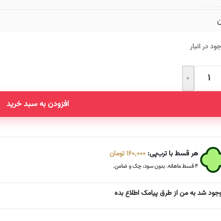
ن
ود در انبار
+
Altern
افزودن به سبد خرید
هر قسط با ترب‌پی:
160,000
تومان
۴ قسط ماهانه. بدون سود، چک و ضامن.
جود شد به من از طرق پیامک اطلاع بده