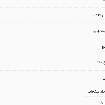
 انتشار
بت چاپ
ع
 جلد
ن
داد صفحات
بک