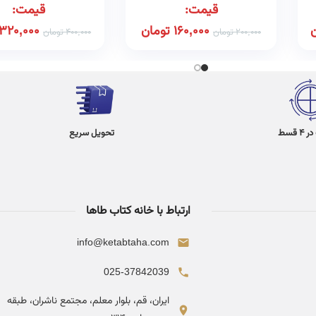
قیمت:
قیمت:
160,000
تومان
320,000
200,000
تومان
400,000
تومان
 قسط
تحویل سریع
ارتباط با خانه کتاب طاها
info@ketabtaha.com
025-37842039
ایران، قم، بلوار معلم، مجتمع ناشران، طبقه