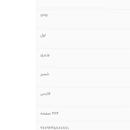
1392
اول
وزیری
شمیز
فارسی
۴۶۴ صفحه
9789645887870