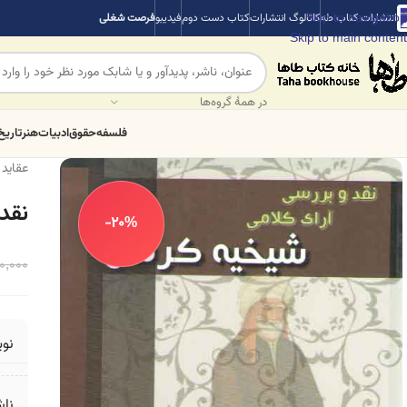
Skip to navigation
انتشارات کتاب طه
کاتالوگ انتشارات
کتاب دست دوم
فیدیبو
فرصت شغلی
Skip to main content
در همهٔ گروه‌ها
فلسفه
حقوق
ادبیات
هنر
تاریخ
عقاید 
نقد
-20%
0,000
نو
ناش