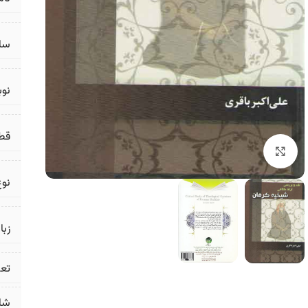
سال
نو
قط
برای بزرگنمایی کلیک کنید
نوع
زبا
تع
شا