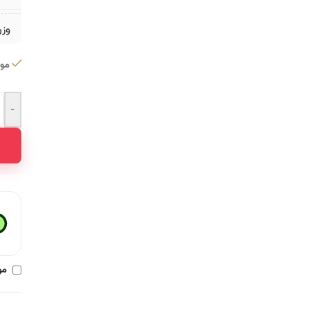
وز
موج
-
ative:
مو