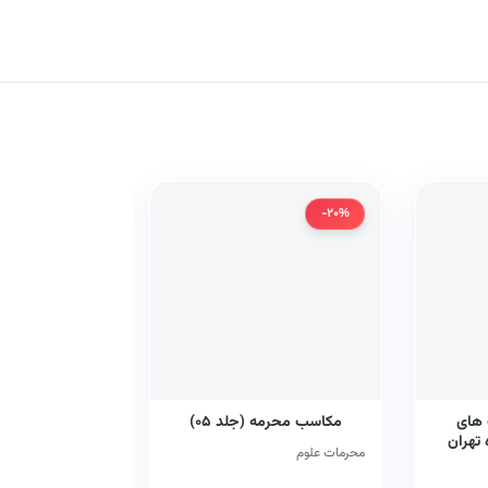
-20%
-20%
 های
مکاسب محرمه (جلد ۰۵)
پشت پرده 
تهران
محرمات علوم
قیم