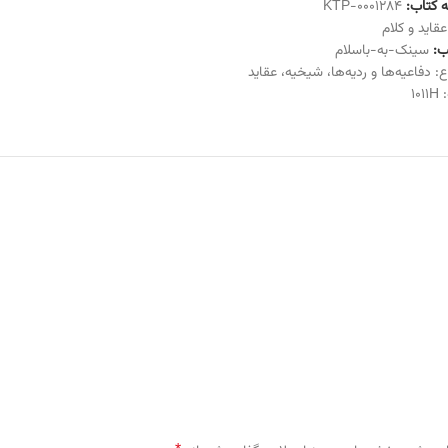
 کتاب:
KTP-0001284
عقاید و کلام
:
سینک-به-باسلام
ع:
دفاعیه‌ها و ردیه‌ها
،
شیخیه
،
عقاید
:
1011H