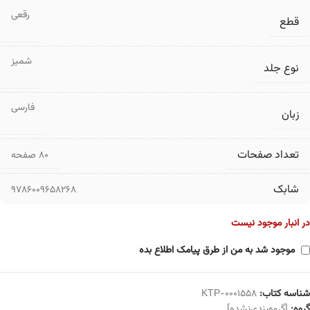
رقعی
قطع
شمیز
نوع جلد
فارسی
زبان
تعداد صفحات
۸۰ صفحه
شابک
9786009658268
در انبار موجود نیست
موجود شد به من از طرق پیامک اطلاع بده
شناسه کتاب:
KTP-0001558
گروه:
[گروه‌بندی‌نشده]