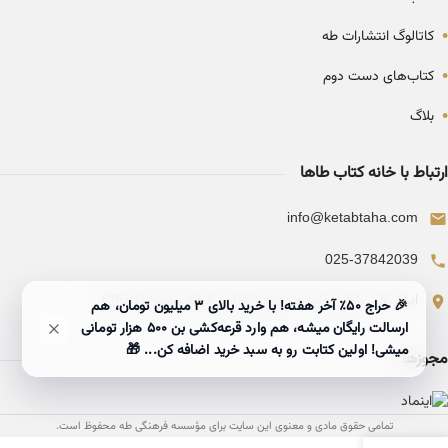
•
کاتالوگ انتشارات طه
•
کتاب‌های دست دوم
•
بلاگ
ارتباط با خانه کتاب طاها
info@ketabtaha.com
025-37842039
ایران، قم، بلوار معلم، مجتمع ناشران، طبقه سوم، واحد ۳۱۴
🎉 حراج ۵۰٪ آخر هفته! با خرید بالای 3 میلیون تومان، هم
ارسالت رایگان میشه، هم وارد قرعه‌کشی بن ۵۰۰ هزار تومانی
میشی! اولین کتابت رو به سبد خرید اضافه کن... 🎁
مجوزها
تمامی حقوق مادی و معنوی این سایت برای مؤسسه فرهنگی طه محفوظ است.