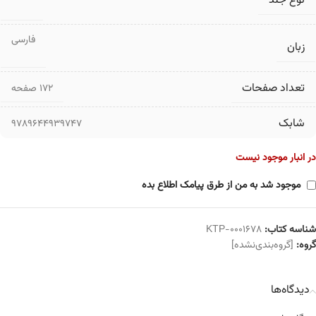
نوع جلد
فارسی
زبان
تعداد صفحات
۱۷۲ صفحه
شابک
9789644939747
در انبار موجود نیست
موجود شد به من از طرق پیامک اطلاع بده
شناسه کتاب:
KTP-0001678
گروه:
[گروه‌بندی‌نشده]
دیدگاه‌ها