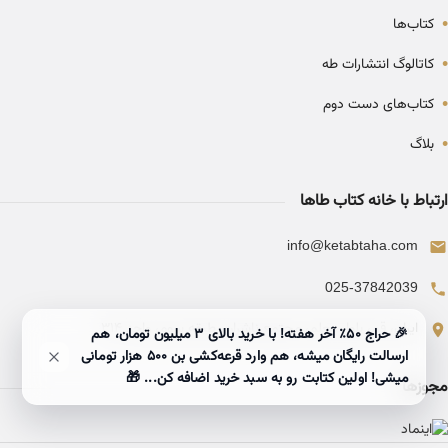
•
کتاب‌ها
•
کاتالوگ انتشارات طه
•
کتاب‌های دست دوم
•
بلاگ
ارتباط با خانه کتاب طاها
info@ketabtaha.com
025-37842039
ایران، قم، بلوار معلم، مجتمع ناشران، طبقه سوم، واحد ۳۱۴
🎉 حراج ۵۰٪ آخر هفته! با خرید بالای 3 میلیون تومان، هم
ارسالت رایگان میشه، هم وارد قرعه‌کشی بن ۵۰۰ هزار تومانی
میشی! اولین کتابت رو به سبد خرید اضافه کن... 🎁
مجوزها