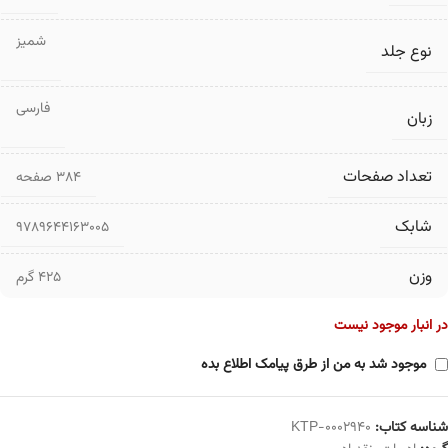
شمیز
نوع جلد
فارسی
زبان
تعداد صفحات
۳۸۴ صفحه
شابک
9789644163005
وزن
425 گرم
در انبار موجود نیست
موجود شد به من از طرق پیامک اطلاع بده
شناسه کتاب:
KTP-0002940