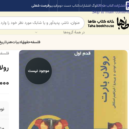
Skip to navigation
انتشارات کتاب طه
کاتالوگ انتشارات
کتاب دست دوم
فیدیبو
فرصت شغلی
Skip to main content
در همهٔ گروه‌ها
فلسفه
حقوق
ادبیات
هنر
تاریخ
فلسفه
رولا
موجود نیست
,000
نو
مت