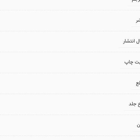
ر
 انتشار
بت چاپ
ع
 جلد
ن