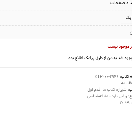
داد صفحات
بک
ن
ار موجود نیست
جود شد به من از طرق پیامک اطلاع بده
 کتاب:
KTP-0002949
فلسفه
:
شیرازه کتاب ما
,
قدم اول
ع:
رولان بارت
،
نشانه‌شناسی
:
2019A