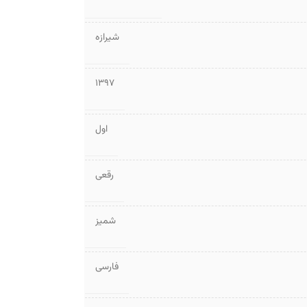
شیرازه
1397
اول
رقعی
شمیز
فارسی