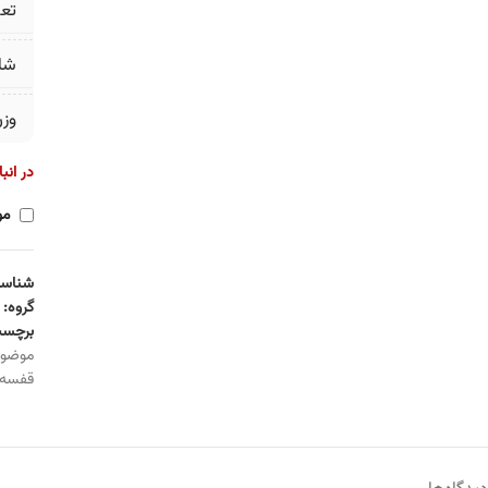
تع
شا
وز
در انب
مو
شناسه
گروه:
برچسب
موضو
قفسه