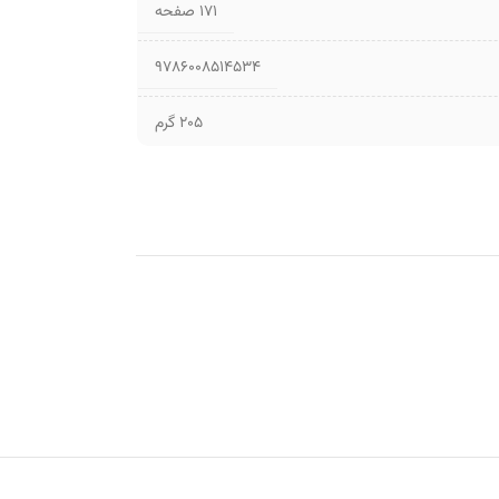
۱۷۱ صفحه
9786008514534
205 گرم