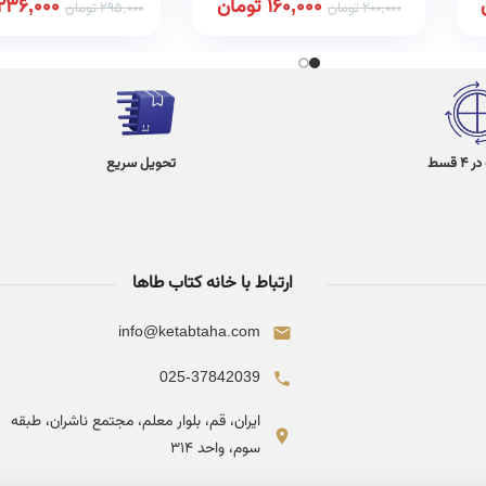
160,000
تومان
236,000
200,000
تومان
295,000
تومان
 قسط
تحویل سریع
ارتباط با خانه کتاب طاها
info@ketabtaha.com
025-37842039
ایران، قم، بلوار معلم، مجتمع ناشران، طبقه
سوم، واحد ۳۱۴