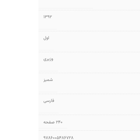
1392
اول
وزیری
شمیز
فارسی
۲۴۰ صفحه
9786005486728