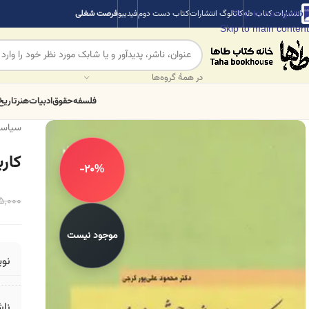
Skip to navigation
انتشارات کتاب طه
کاتالوگ انتشارات
کتاب دست دوم
فیدیبو
فرصت شغلی
Skip to main content
در همهٔ گروه‌ها
فلسفه
حقوق
ادبیات
هنر
تاریخ
سیاس
کار
-20%
5,000
موجود نیست
نو
ناش