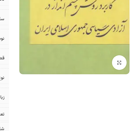
سال
نو
قط
برای بزرگنمایی کلیک کنید
نوع
زبا
تع
شا