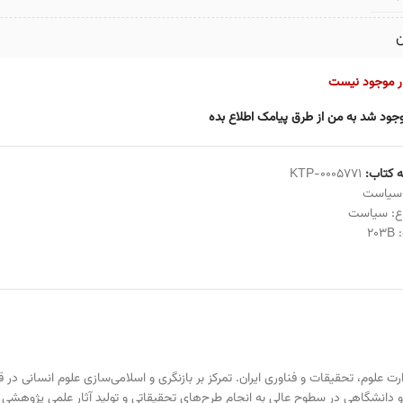
ن
ار موجود نیست
جود شد به من از طرق پیامک اطلاع بده
 کتاب:
KTP-0005771
سیاست
ع:
سیاست
:
203B
دانشگاهی در سطوح عالی به انجام طرح‌های تحقیقاتی و تولید آثار علمی ‌پژوهش