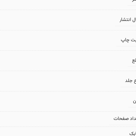
 انتشار
بت چاپ
ع
 جلد
ن
داد صفحات
بک