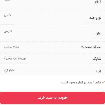
قطع
شمیز
نوع جلد
فارسی
زبان
تعداد صفحات
۳۸۸ صفحه
شابک
9789648092806
وزن
440 گرم
فقط 1 عدد در انبار موجود است
افزودن به سبد خرید
Alternative: