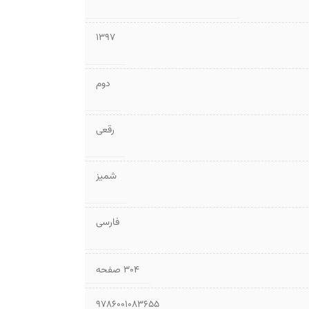
1397
دوم
رقعی
شمیز
فارسی
۳۰۴ صفحه
9786001083655