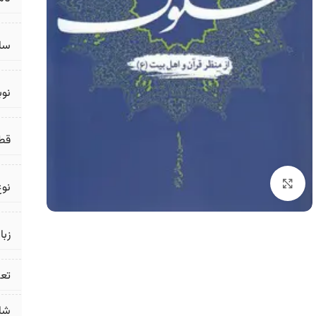
سال
نو
قط
برای بزرگنمایی کلیک کنید
نوع
زبا
تع
شا