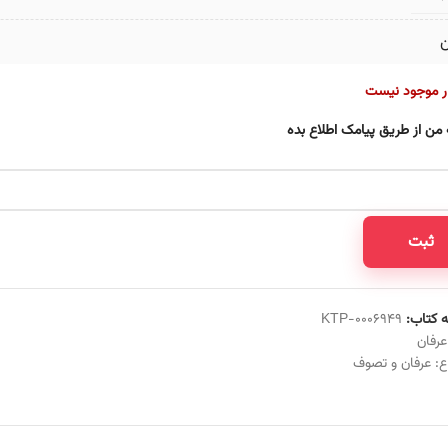
ن
ار موجود نیست
 من از طریق پیامک اطلاع بده
ثبت
 کتاب:
KTP-0006949
عرفان
ع:
عرفان و تصوف