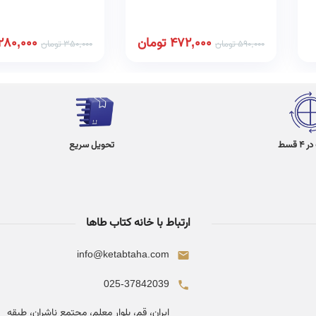
472,000
تومان
280,000
590,000
تومان
350,000
تومان
 قسط
تحویل سریع
ارتباط با خانه کتاب طاها
info@ketabtaha.com
025-37842039
ایران، قم، بلوار معلم، مجتمع ناشران، طبقه