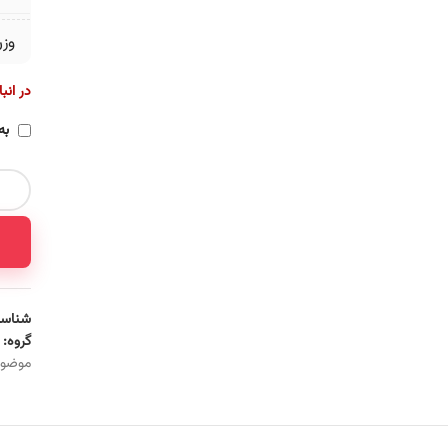
وز
در انب
به
شناسه
گروه:
موضو