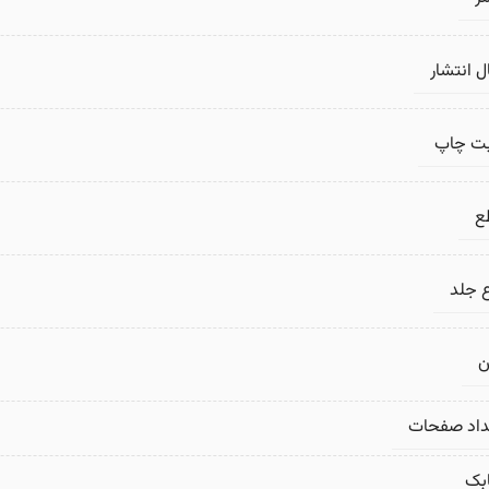
 انتشار
بت چاپ
ع
 جلد
ن
داد صفحات
بک