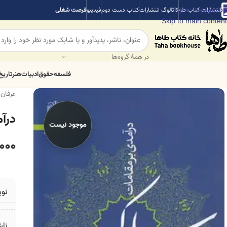
Skip to navigation
انتشارات کتاب طه
کاتالوگ انتشارات
کتاب دست دوم
فیدیبو
فرصت شغلی
Skip to main content
در همهٔ گروه‌ها
فلسفه
حقوق
ادبیات
هنر
تاریخ
عرفان
درآ
موجود نیست
000
نو
ناش