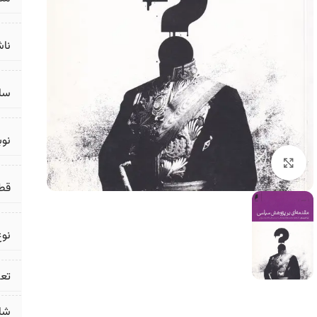
ناش
سال
نو
برای بزرگنمایی کلیک کنید
قط
نوع
تع
شا