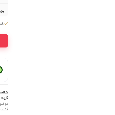
وز
فقط 1 عدد در 
ative:
شناسه
گروه:
موضو
قفسه