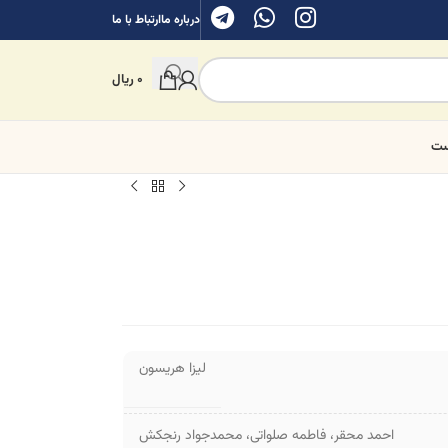
درباره ما
ارتباط با ما
0
ریال
ست
لیزا هریسون
احمد محقر
،
فاطمه صلواتی
،
محمدجواد رنجکش