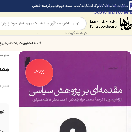
Skip to navigation
انتشارات کتاب طه
کاتالوگ انتشارات
کتاب دست دوم
فیدیبو
فرصت شغلی
Skip to main content
در همهٔ گروه‌ها
فلسفه
حقوق
ادبیات
هنر
تاریخ
سیاس
مقد
-20%
0,000
نو
مت