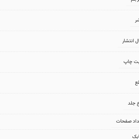
ر
 انتشار
بت چاپ
ع
 جلد
داد صفحات
بک