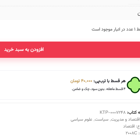
ن
انبار موجود است
افزودن به سبد خرید
Altern
هر قسط با ترب‌پی:
40,000
تومان
۴ قسط ماهانه. بدون سود، چک و ضامن.
 کتاب:
KTP-0007248
اقتصاد و مدیریت
,
سیاست
,
علوم سیاسی
ع:
اقتصاد
:
2008C