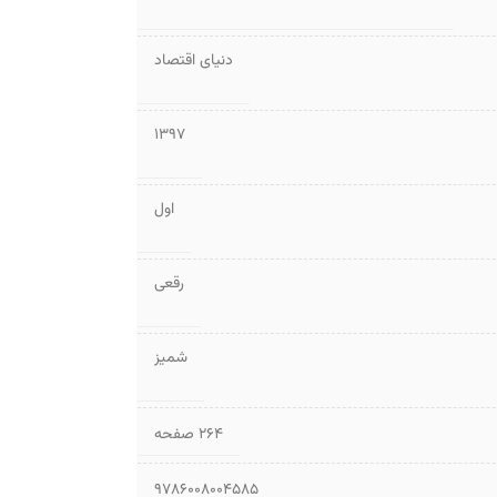
دنیای اقتصاد
1397
اول
رقعی
شمیز
۲۶۴ صفحه
9786008004585