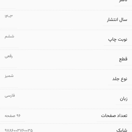
ناشر
1403
سال انتشار
ششم
نوبت چاپ
رقعی
قطع
شمیز
نوع جلد
فارسی
زبان
تعداد صفحات
۹۶ صفحه
شابک
9786003760035