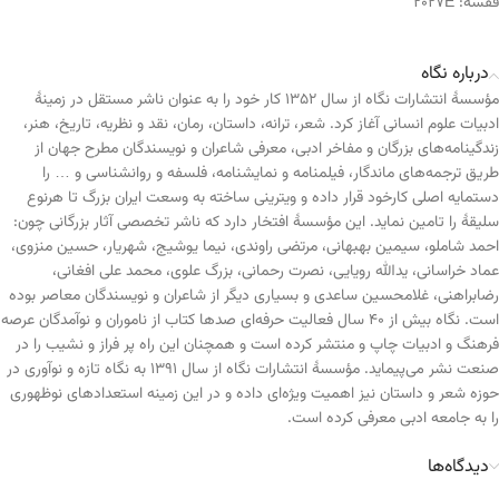
قفسه:
2027E
درباره نگاه
مؤسسهٔ انتشارات نگاه از سال ۱۳۵۲ کار خود را به عنوان ناشر مستقل در زمینهٔ
ادبیات علوم انسانی آغاز کرد. شعر، ترانه، داستان، رمان، نقد و نظریه، تاریخ، هنر،
زندگینامه‌های بزرگان و مفاخر ادبی، معرفی شاعران و نویسندگان مطرح جهان از
طریق ترجمه‌های ماندگار، فیلمنامه و نمایشنامه، فلسفه و روانشناسی و … را
دستمایه اصلی کارخود قرار داده و ویترینی ساخته به وسعت ایران بزرگ تا هرنوع
سلیقهٔ را تامین نماید. این مؤسسهٔ افتخار دارد که ناشر تخصصی آثار بزرگانی چون:
احمد شاملو، سیمین بهبهانی، مرتضی راوندی، نیما یوشیج، شهریار، حسین منزوی،
عماد خراسانی، یدالله رویایی، نصرت رحمانی، بزرگ علوی، محمد علی افغانی،
رضابراهنی، غلامحسین ساعدی و بسیاری دیگر از شاعران و نویسندگان معاصر بوده
است. نگاه بیش از ۴۰ سال فعالیت حرفه‌ای صدها کتاب از ناموران و نوآمدگان عرصه
فرهنگ و ادبیات چاپ و منتشر کرده است و همچنان این راه پر فراز و نشیب را در
صنعت نشر می‌پیماید. مؤسسهٔ انتشارات نگاه از سال ۱۳۹۱ به نگاه تازه و نوآوری در
حوزه شعر و داستان نیز اهمیت ویژه‌ای داده و در این زمینه استعدادهای نوظهوری
را به جامعه ادبی معرفی کرده است.
دیدگاه‌ها