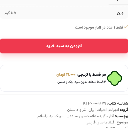
وزن
105 گرم
فقط 1 عدد در انبار موجود است
افزودن به سبد خرید
Alternative:
هر قسط با ترب‌پی:
19,000
تومان
۴ قسط ماهانه. بدون سود، چک و ضامن.
شناسه کتاب:
KTP-0009679
گروه:
ادبیات
,
ادبیات ایران
,
نثر و داستان
برچسب:
آثار برگزیده غلامحسین ساعدی
,
سینک-به-باسلام
موضوع:
فیلنامه‌های فارسی