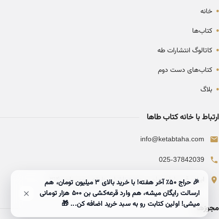
•
خانه
•
کتاب‌ها
•
کاتالوگ انتشارات طه
•
کتاب‌های دست دوم
•
بلاگ
ارتباط با خانه کتاب طاها
info@ketabtaha.com
025-37842039
ایران، قم، بلوار معلم، مجتمع ناشران، طبقه سوم، واحد ۳۱۴
🎉 حراج ۵۰٪ آخر هفته! با خرید بالای 3 میلیون تومان، هم
ارسالت رایگان میشه، هم وارد قرعه‌کشی بن ۵۰۰ هزار تومانی
میشی! اولین کتابت رو به سبد خرید اضافه کن... 🎁
مجوزها