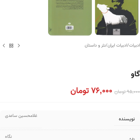
ادبیات
/
ادبیات ایران
/
نثر و داستان
گاو
76,000
تومان
95,000
تومان
غلامحسین ساعدی
نویسنده
نگاه