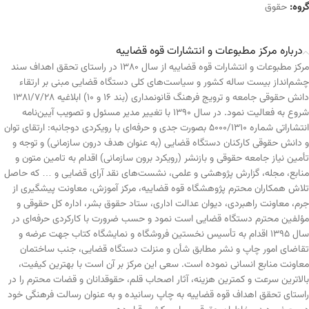
گروه:
حقوق
درباره مرکز مطبوعات و انتشارات قوه قضاییه
مرکز مطبوعات و انتشارات قوه قضاییه از سال ۱۳۸۰ در راستای تحقق اهداف سند
چشم‌انداز بیست ساله کشور و سیاست‌های کلی دستگاه قضایی مبنی بر ارتقاء
دانش حقوقی جامعه و ترویج فرهنگ قانونمداری (بند ۱۶ و ۱۰) ابلاغیه ۱۳۸۱/۷/۲۸
شروع به فعالیت نمود. در سال ۱۳۹۰ با تغییر مدیر مسئول و تصویب آیین‌نامه
انتشاراتی شماره ۵۰۰۰/۱۳۱۰ بصورت جدی و حرفه‌ای با رویکردی دوجانبه: ارتقای توان
و دانش حقوقی کارکنان دستگاه قضایی (به عنوان هدف درون سازمانی) و توجه و
تأمین نیاز جامعه حقوقی و بازنشر (رویکرد برون سازمانی) اقدام به تامین متون و
منابع، مجله، گزارش پژوهشی و علمی، نشست‌های نقد آرای قضایی و … که حاصل
تلاش همکاران محترم پژوهشگاه قوه قضاییه، مرکز آموزش، معاونت پیشگیری از
جرم، معاونت راهبردی، دیوان عدالت اداری، ستاد حقوق بشر، اداره کل حقوقی و
مؤلفین محترم دستگاه قضایی است نمود و حسب ضرورت با کارکردی حرفه‌ای در
سال ۱۳۹۵ اقدام به تأسیس نخستین فروشگاه و نمایشگاه کتاب جهت عرضه و
تقاضای امور چاپ و نشر مطابق شأن و منزلت دستگاه قضایی، جنب ساختمان
معاونت منابع انسانی نموده است. سعی این مرکز بر آن است با بهترین کیفیت،
بالاترین سرعت و کمترین هزینه، آثار اصحاب قلم، حقوقدانان و قضات محترم را در
راستای تحقق اهداف قوه قضاییه به چاپ رسانیده و به عنوان رسالت فرهنگی خود