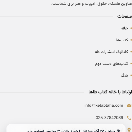
عناوین فلسفه، حقوق، ادبیات و هنر برای شماست.
صفحات
•
خانه
•
کتاب‌ها
•
کاتالوگ انتشارات طه
•
کتاب‌های دست دوم
•
بلاگ
ارتباط با خانه کتاب طاها
info@ketabtaha.com
025-37842039
ایران، قم، بلوار معلم، مجتمع ناشران، طبقه سوم، واحد ۳۱۴
🎉 حراج ۵۰٪ آخر هفته! با خرید بالای 3 میلیون تومان، هم