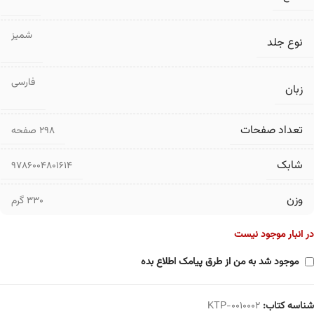
شمیز
نوع جلد
فارسی
زبان
تعداد صفحات
۲۹۸ صفحه
شابک
9786004801614
وزن
330 گرم
در انبار موجود نیست
موجود شد به من از طرق پیامک اطلاع بده
شناسه کتاب:
KTP-0010002