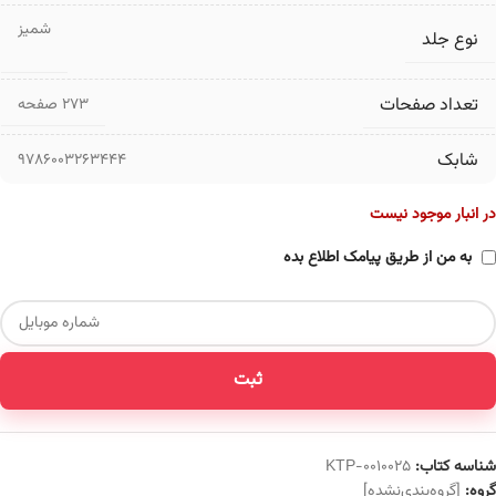
شمیز
نوع جلد
تعداد صفحات
۲۷۳ صفحه
شابک
9786003263444
در انبار موجود نیست
به من از طریق پیامک اطلاع بده
ثبت
شناسه کتاب:
KTP-0010025
گروه:
[گروه‌بندی‌نشده]