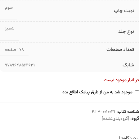
سوم
نوبت چاپ
شمیز
نوع جلد
تعداد صفحات
۲۰۸ صفحه
شابک
9789648564631
در انبار موجود نیست
موجود شد به من از طرق پیامک اطلاع بده
شناسه کتاب:
KTP-0010031
گروه:
[گروه‌بندی‌نشده]
دیدگاه‌ها