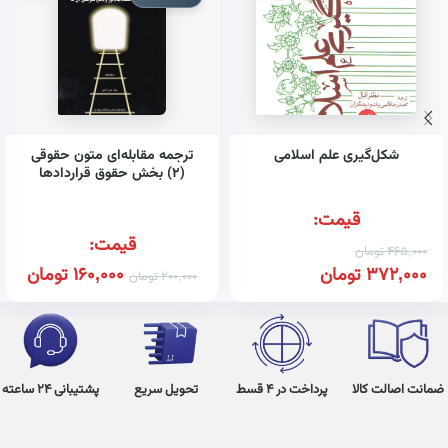
شکل‌گیری علم اسلامی
ترجمه مقابله‌ای متون حقوقی
(۲) بخش حقوق قراردادها
همراه با واژه‌نامه، تلفظ واژگان و
تمامی نمونه سوالات امتحانی
قیمت:
پایان ترم و پاسخ تشریحی آن‌ها
قیمت:
465,000
تومان
372,000
تومان
160,000
تومان
200,000
تومان
ضمانت اصالت کالا
پرداخت در 4 قسط
تحویل سریع
پشتیبانی 24 ساعته