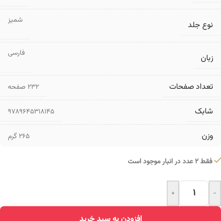
شمیز
نوع جلد
فارسی
زبان
تعداد صفحات
۲۳۲ صفحه
شابک
9789645318145
وزن
265 گرم
فقط 2 عدد در انبار موجود است
+
-
افزودن به سبد خرید