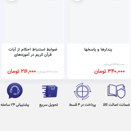
پندارها و پاسخها
ضوابط استنباط احکام از آیات
قرآن کریم در آموزه‌های
معصومین علیهم‌السلام (کد
425,000
تومان
۴۷۸)
340,000
تومان
216,000
تومان
270,000
تومان
ضمانت اصالت کالا
پرداخت در 4 قسط
تحویل سریع
پشتیبانی 24 ساعته