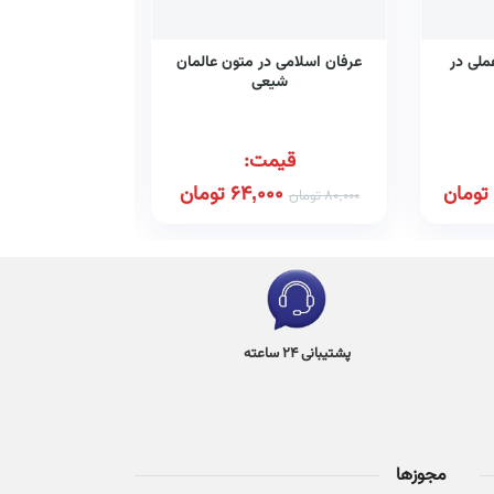
ملی در
عرفان اسلامی در متون عالمان
رد ص
شیعی
قیمت:
قیم
تومان
64,000
تومان
00
80,000
تومان
100,000
تومان
پشتیبانی 24 ساعته
مجوزها