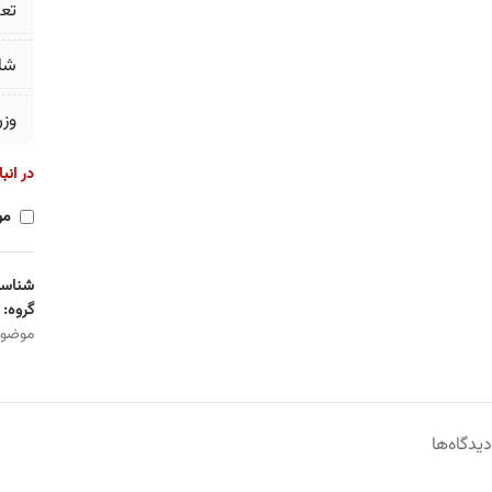
تع
شا
وز
در انب
مو
شناسه
گروه:
موضو
دیدگاه‌ها