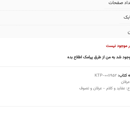
داد صفحات
بک
ن
ار موجود نیست
جود شد به من از طرق پیامک اطلاع بده
 کتاب:
KTP-0011952
عرفان
ع:
عقاید و کلام - عرفان و تصوف