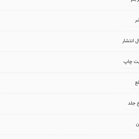
ر
 انتشار
بت چاپ
ع
 جلد
ن