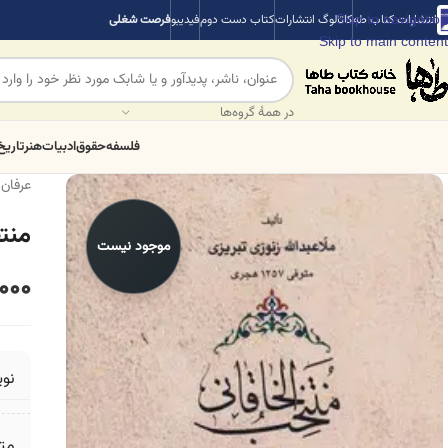
Skip to navigation
انتشارات کتاب طه
کاتالوگ انتشارات
کتاب دست دوم
فیدیبو
فرصت شغلی
Skip to main content
در همهٔ گروه‌ها
فلسفه
حقوق
ادبیات
هنر
تاریخ
عرفان
منت
موجود نیست
000
نو
مت