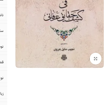
ناش
سال
نو
برای بزرگنمایی کلیک کنید
قط
نوع
زبا