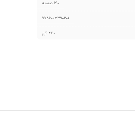
۱۶۰ صفحه
9786003390201
440 گرم