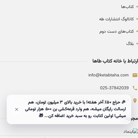
•
کتاب‌ها
•
کاتالوگ انتشارات طه
•
کتاب‌های دست دوم
•
بلاگ
ارتباط با خانه کتاب طاها
info@ketabtaha.com
025-37842039
ایران، قم، بلوار معلم، مجتمع ناشران، طبقه سوم، واحد ۳۱۴
🎉 حراج ۵۰٪ آخر هفته! با خرید بالای 3 میلیون تومان، هم
ارسالت رایگان میشه، هم وارد قرعه‌کشی بن ۵۰۰ هزار تومانی
میشی! اولین کتابت رو به سبد خرید اضافه کن... 🎁
مجوزها