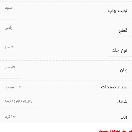
سوم
نوبت چاپ
رقعی
قطع
شمیز
نوع جلد
فارسی
زبان
تعداد صفحات
۹۲ صفحه
شابک
9789644871030
وزن
100 گرم
در انبار موجود نیست