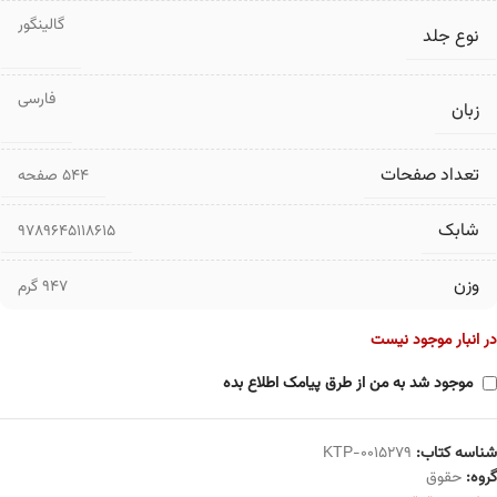
گالینگور
نوع جلد
فارسی
زبان
تعداد صفحات
۵۴۴ صفحه
شابک
9789645118615
وزن
947 گرم
در انبار موجود نیست
موجود شد به من از طرق پیامک اطلاع بده
شناسه کتاب:
KTP-0015279
گروه:
حقوق