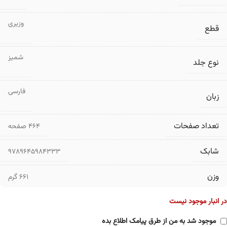
وزیری
قطع
شمیز
نوع جلد
فارسی
زبان
تعداد صفحات
۴۶۴ صفحه
شابک
9789645984333
وزن
661 گرم
در انبار موجود نیست
موجود شد به من از طرق پیامک اطلاع بده