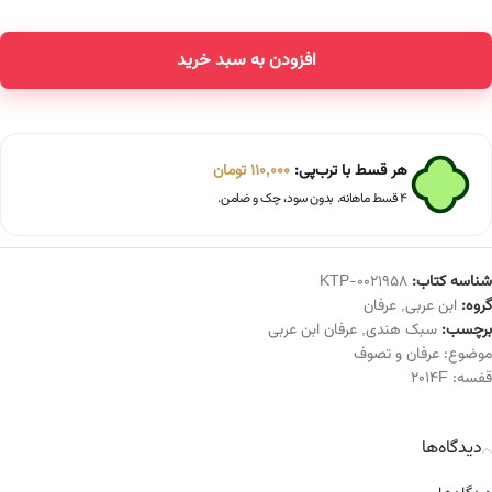
افزودن به سبد خرید
Alternative:
هر قسط با ترب‌پی:
110,000
تومان
۴ قسط ماهانه. بدون سود، چک و ضامن.
شناسه کتاب:
KTP-0021958
گروه:
ابن عربی
,
عرفان
برچسب:
سبک هندی
,
عرفان ابن عربی
موضوع:
عرفان و تصوف
قفسه:
2014F
دیدگاه‌ها