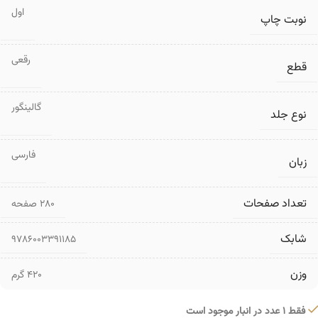
اول
نوبت چاپ
رقعی
قطع
گالینگور
نوع جلد
فارسی
زبان
تعداد صفحات
۲۸۰ صفحه
شابک
9786003391185
وزن
420 گرم
فقط 1 عدد در انبار موجود است