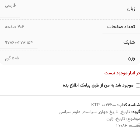
فارسی
زبان
تعداد صفحات
۴۰۶ صفحه
شابک
9786002781154
وزن
505 گرم
در انبار موجود نیست
موجود شد به من از طرق پیامک اطلاع بده
شناسه کتاب:
KTP-0022200
گروه:
تاریخ
,
تاریخ جهان
,
سیاست
,
علوم سیاسی
موضوع:
تاریخ
،
ژاپن
قفسه:
2008F