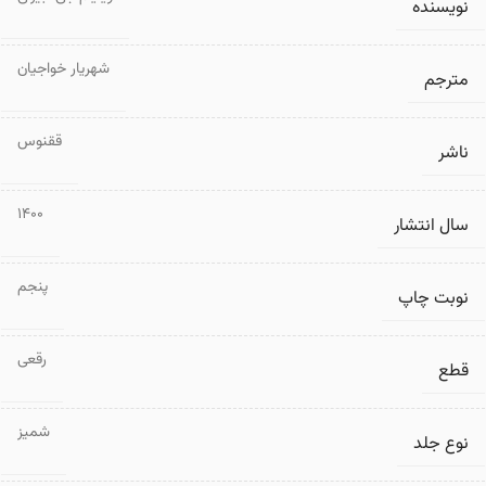
نویسنده
شهریار خواجیان
مترجم
ققنوس
ناشر
1400
سال انتشار
پنجم
نوبت چاپ
رقعی
قطع
شمیز
نوع جلد