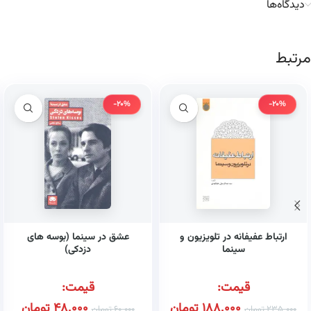
دیدگاه‌ها
مرتبط
-20%
-20%
ارتباط عفیفانه در تلویزیون و
عشق در سینما (بوسه های
سینما
دزدکی)
قیمت:
قیمت:
188,000
تومان
48,000
تومان
235,000
تومان
60,000
تومان