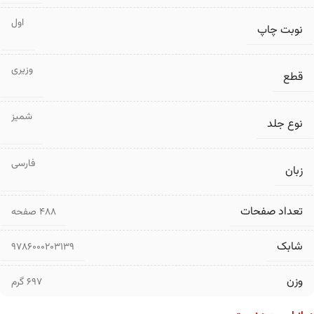
اول
نوبت چاپ
وزیری
قطع
شمیز
نوع جلد
فارسی
زبان
تعداد صفحات
۴۸۸ صفحه
شابک
9786000203139
وزن
697 گرم