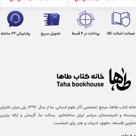
ضمانت اصالت کالا
پرداخت در 4 قسط
تحویل سریع
پشتیبانی 24 ساعته
خانه کتاب طاها، مرجع تخصصی آثار علوم انسانی. ما از سال ۱۳۹۶، پلی میان ناشران
برجسته و اندیشمندان سراسر ایران ساخته‌ایم. رسالت ما، گزینش و ارائه برترین
عناوین فلسفه، حقوق، ادبیات و هنر برای شماست.