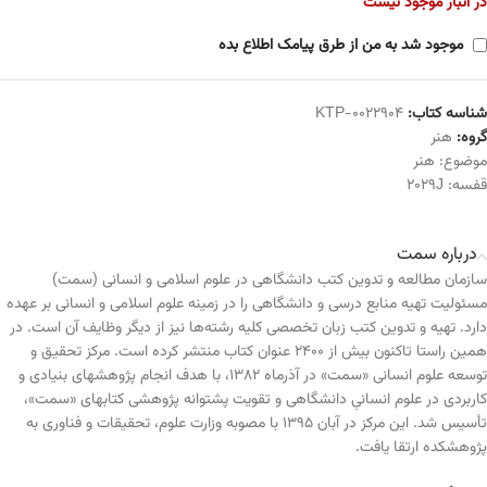
در انبار موجود نیست
موجود شد به من از طرق پیامک اطلاع بده
شناسه کتاب:
KTP-0022904
گروه:
هنر
موضوع:
هنر
قفسه:
2029J
درباره سمت
سازمان مطالعه و تدوین کتب دانشگاهی در علوم اسلامی و انسانی (سمت)
مسئولیت تهیه منابع درسی و دانشگاهی را در زمینه علوم اسلامی و انسانی بر عهده
دارد. تهیه و تدوین کتب زبان تخصصی کلیه رشته‌ها نیز از دیگر وظایف آن است. در
همین راستا تاکنون بیش از ۲۴۰۰ عنوان کتاب منتشر کرده است. مرکز تحقیق و
توسعه علوم انسانی «سمت» در آذرماه ۱۳۸۲، با هدف انجام پژوهشهای بنیادی و
کاربردی در علوم انسانیِ دانشگاهی و تقویت پشتوانه پژوهشی کتابهای «سمت»،
تأسیس شد. این مرکز در آبان ۱۳۹۵ با مصوبه وزارت علوم، تحقیقات و فناوری به
پژوهشکده ارتقا یافت.