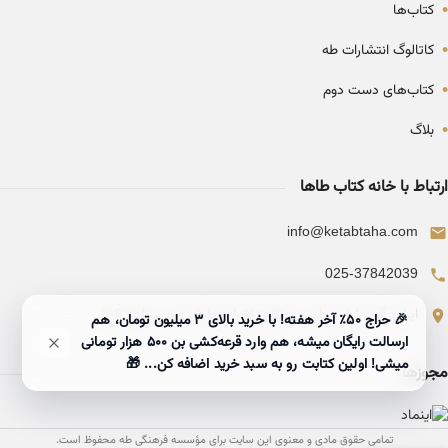
•
کتاب‌ها
•
کاتالوگ انتشارات طه
•
کتاب‌های دست دوم
•
بلاگ
ارتباط با خانه کتاب طاها
info@ketabtaha.com
025-37842039
ایران، قم، بلوار معلم، مجتمع ناشران، طبقه سوم، واحد ۳۱۴
🎉 حراج ۵۰٪ آخر هفته! با خرید بالای 3 میلیون تومان، هم
ارسالت رایگان میشه، هم وارد قرعه‌کشی بن ۵۰۰ هزار تومانی
میشی! اولین کتابت رو به سبد خرید اضافه کن... 🎁
مجوزها
تمامی حقوق مادی و معنوی این سایت برای مؤسسه فرهنگی طه محفوظ است.