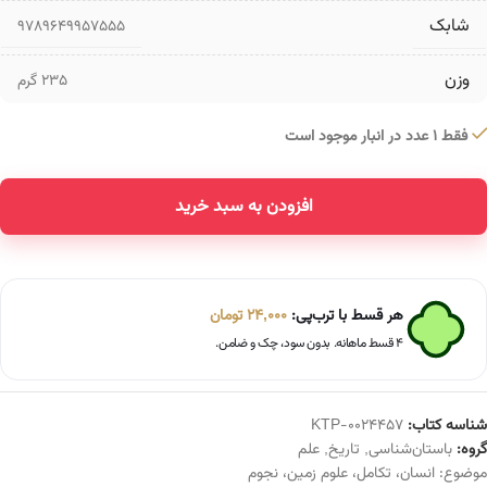
شابک
9789649957555
وزن
235 گرم
فقط 1 عدد در انبار موجود است
افزودن به سبد خرید
Alternative:
هر قسط با ترب‌پی:
24,000
تومان
۴ قسط ماهانه. بدون سود، چک و ضامن.
شناسه کتاب:
KTP-0024457
گروه:
باستان‌شناسی
,
تاریخ
,
علم
موضوع:
انسان
،
تکامل
،
علوم زمین
،
نجوم