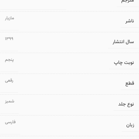
مترجم
مازیار
ناشر
1399
سال انتشار
پنجم
نوبت چاپ
رقعی
قطع
شمیز
نوع جلد
فارسی
زبان