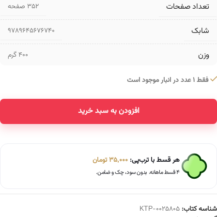
تعداد صفحات
۳۵۲ صفحه
شابک
9789645676740
وزن
400 گرم
فقط 1 عدد در انبار موجود است
افزودن به سبد خرید
Alternative:
هر قسط با ترب‌پی:
35,000
تومان
۴ قسط ماهانه. بدون سود، چک و ضامن.
شناسه کتاب:
KTP-0025805