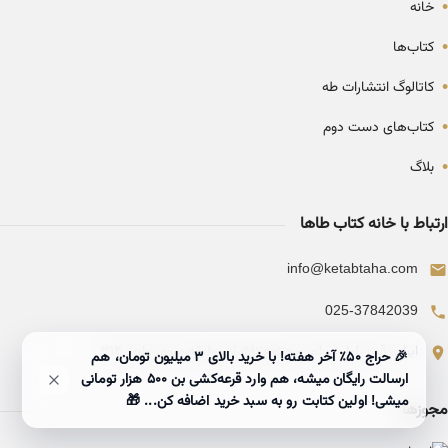
•
خانه
•
کتاب‌ها
•
کاتالوگ انتشارات طه
•
کتاب‌های دست دوم
•
بلاگ
ارتباط با خانه کتاب طاها
info@ketabtaha.com
025-37842039
ایران، قم، بلوار معلم، مجتمع ناشران، طبقه سوم، واحد ۳۱۴
🎉 حراج ۵۰٪ آخر هفته! با خرید بالای 3 میلیون تومان، هم
ارسالت رایگان میشه، هم وارد قرعه‌کشی بن ۵۰۰ هزار تومانی
میشی! اولین کتابت رو به سبد خرید اضافه کن... 🎁
مجوزها