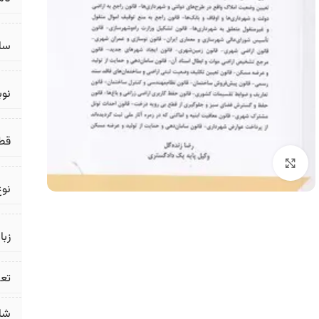
سال
نو
قط
برای بزرگنمایی کلیک کنید
نوع
زبا
تع
شا