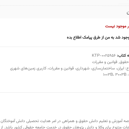
ن
ار موجود نیست
جود شد به من از طرق پیامک اطلاع بده
 کتاب:
KTP-0025956
حقوق
,
قوانین و مقررات
ع:
ایران
،
ساختمان‌سازی
،
شهرداری
،
قوانین و مقررات
،
کاربری زمین‌های شهری
:
3003B
،
1003B
عرصه آموزش و تعلیم دانش حقوق و همراهی در امر هدایت تحصیلی دانش آموختگان ، 
ت متنوع برای وکلا و دانش پژوهان حقوق در خدمت جامعه حقوقی کشور باشد. از 