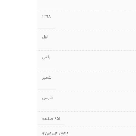
1398
اول
رقعی
شمیز
فارسی
۶۵۱ صفحه
9786004103619