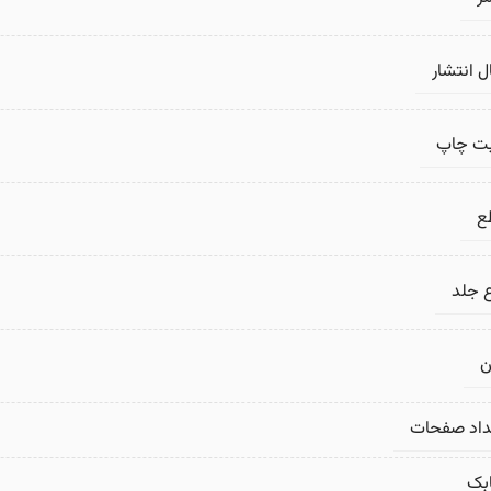
 انتشار
بت چاپ
ع
 جلد
ن
داد صفحات
بک