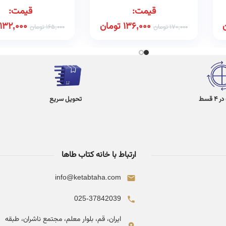
قیمت:
قیمت:
136,000
تومان
132,000
170,000
تومان
165,000
تومان
 قسط
تحویل سریع
ارتباط با خانه کتاب طاها
info@ketabtaha.com
025-37842039
ایران، قم، بلوار معلم، مجتمع ناشران، طبقه