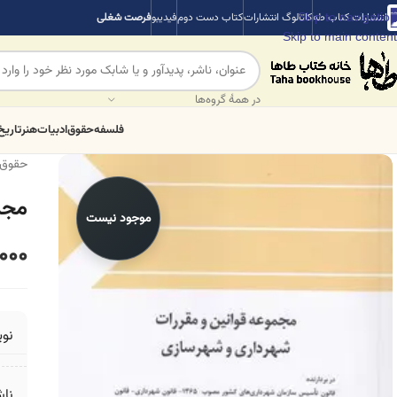
Skip to navigation
انتشارات کتاب طه
کاتالوگ انتشارات
کتاب دست دوم
فیدیبو
فرصت شغلی
Skip to main content
در همهٔ گروه‌ها
فلسفه
حقوق
ادبیات
هنر
تاریخ
حقوق
مجم
موجود نیست
000
نو
ناش