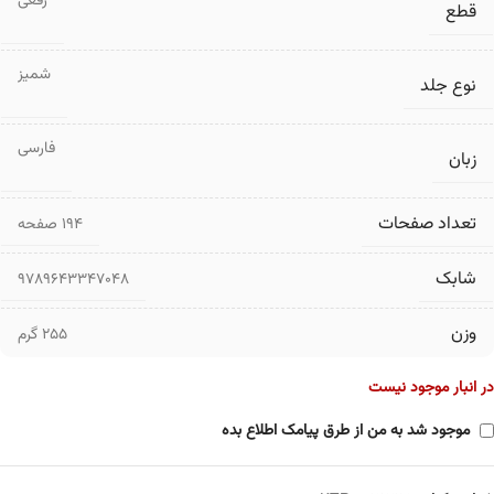
رقعی
قطع
شمیز
نوع جلد
فارسی
زبان
تعداد صفحات
۱۹۴ صفحه
شابک
9789643347048
وزن
255 گرم
در انبار موجود نیست
موجود شد به من از طرق پیامک اطلاع بده