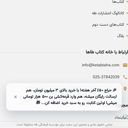
•
کتاب‌ها
•
کاتالوگ انتشارات طه
•
کتاب‌های دست دوم
•
بلاگ
ارتباط با خانه کتاب طاها
info@ketabtaha.com
025-37842039
ایران، قم، بلوار معلم، مجتمع ناشران، طبقه سوم، واحد ۳۱۴
🎉 حراج ۵۰٪ آخر هفته! با خرید بالای 3 میلیون تومان، هم
ارسالت رایگان میشه، هم وارد قرعه‌کشی بن ۵۰۰ هزار تومانی
میشی! اولین کتابت رو به سبد خرید اضافه کن... 🎁
مجوزها
تمامی حقوق مادی و معنوی این سایت برای مؤسسه فرهنگی طه محفوظ است.