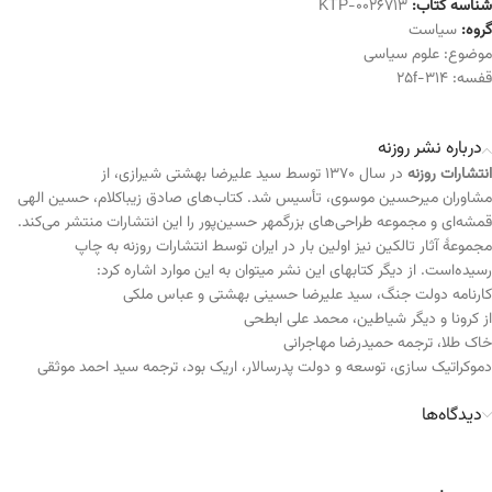
شناسه کتاب:
KTP-0026713
گروه:
سیاست
موضوع:
علوم سیاسی
قفسه:
314-25f
درباره نشر روزنه
انتشارات روزنه
در سال ۱۳۷۰ توسط سید علیرضا بهشتی شیرازی، از
مشاوران میرحسین موسوی، تأسیس شد. کتاب‌های صادق زیباکلام، حسین الهی
قمشه‌ای و مجموعه طراحی‌های بزرگمهر حسین‌پور را این انتشارات منتشر می‌کند.
مجموعهٔ آثار تالکین نیز اولین بار در ایران توسط انتشارات روزنه به چاپ
رسیده‌است. از دیگر کتابهای این نشر میتوان به این موارد اشاره کرد:
کارنامه دولت جنگ، سید علیرضا حسینی بهشتی و عباس ملکی
از کرونا و دیگر شیاطین، محمد علی ابطحی
خاک طلا، ترجمه حمیدرضا مهاجرانی
دموکراتیک سازی، توسعه و دولت پدرسالار، اریک بود، ترجمه سید احمد موثقی
دیدگاه‌ها