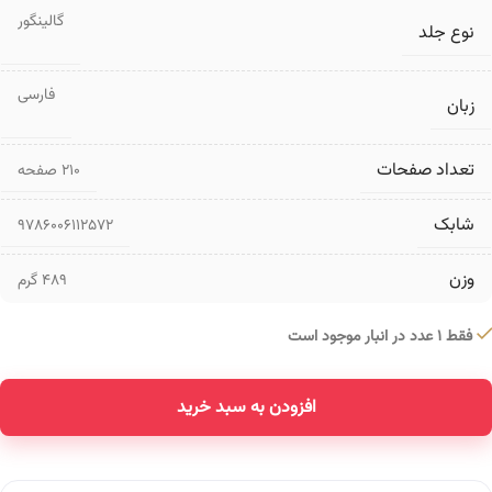
گالینگور
نوع جلد
فارسی
زبان
تعداد صفحات
۲۱۰ صفحه
شابک
9786006112572
وزن
489 گرم
فقط 1 عدد در انبار موجود است
افزودن به سبد خرید
Alternative: