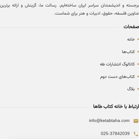
برجسته و اندیشمندان سراسر ایران ساخته‌ایم. رسالت ما، گزینش و ارائه برترین
عناوین فلسفه، حقوق، ادبیات و هنر برای شماست.
صفحات
•
خانه
•
کتاب‌ها
•
کاتالوگ انتشارات طه
•
کتاب‌های دست دوم
•
بلاگ
ارتباط با خانه کتاب طاها
info@ketabtaha.com
025-37842039