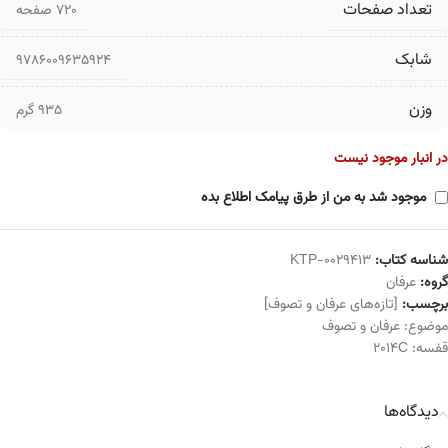
تعداد صفحات
۷۲۰ صفحه
شابک
9786009635924
وزن
935 گرم
در انبار موجود نیست
موجود شد به من از طرق پیامک اطلاع بده
شناسه کتاب:
KTP-0029413
گروه:
عرفان
برچسب:
[تازه‌های عرفان و تصوف]
موضوع:
عرفان و تصوف
قفسه:
2014C
دیدگاه‌ها