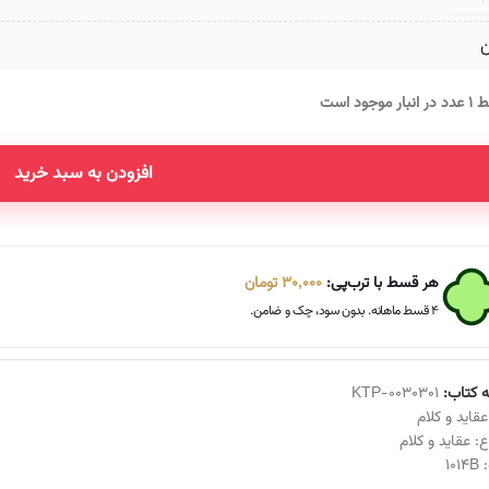
ن
انبار موجود است
افزودن به سبد خرید
Altern
هر قسط با ترب‌پی:
30,000
تومان
۴ قسط ماهانه. بدون سود، چک و ضامن.
 کتاب:
KTP-0030301
عقاید و کلام
ع:
عقاید و کلام
:
1014B