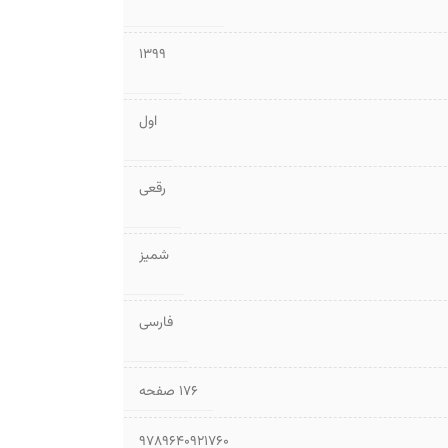
1399
اول
رقعی
شمیز
فارسی
۱۷۶ صفحه
9789640921760