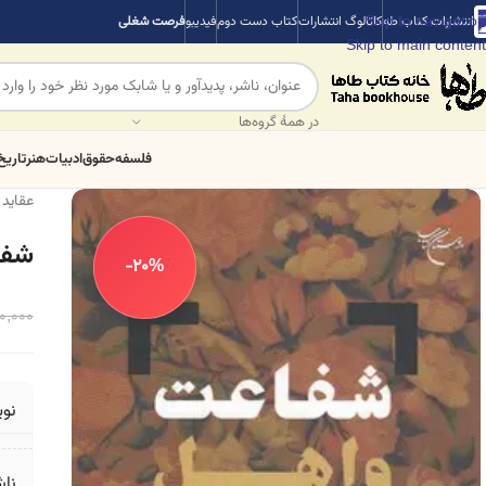
Skip to navigation
انتشارات کتاب طه
کاتالوگ انتشارات
کتاب دست دوم
فیدیبو
فرصت شغلی
Skip to main content
در همهٔ گروه‌ها
فلسفه
حقوق
ادبیات
هنر
تاریخ
عقاید 
شفا
-20%
0,000
نو
ناش