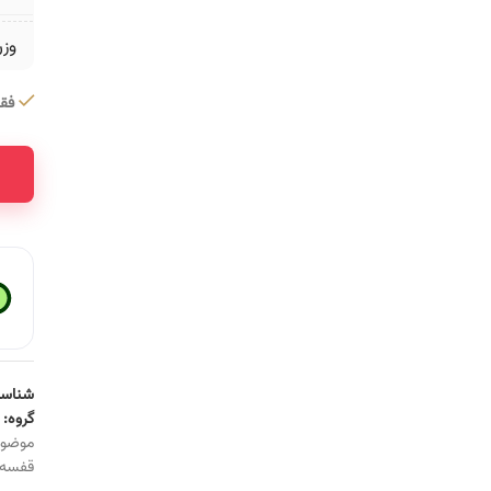
وز
فقط 1 عدد در 
ative:
شناسه
گروه:
موضو
قفسه