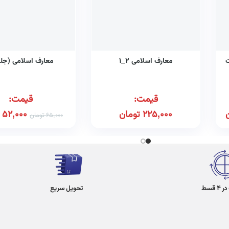
ت
معارف اسلامی ۲_۱
معارف اسلامی (جلد ۲
قیمت:
قیمت:
225,000
تومان
52,000
65,000
تومان
 قسط
تحویل سریع