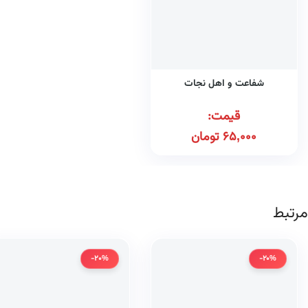
شفاعت و اهل نجات
قیمت:
65,000
تومان
مرتبط
-20%
-20%