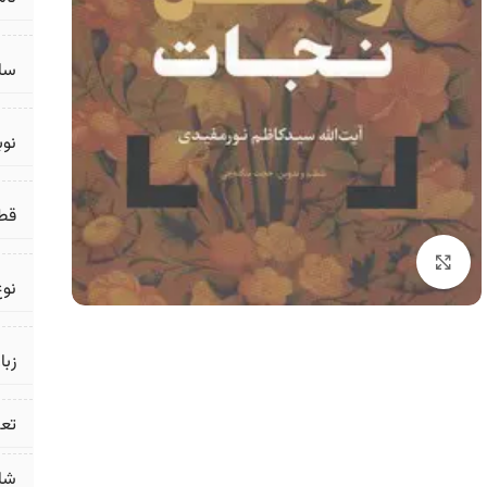
سال
نو
قط
برای بزرگنمایی کلیک کنید
نوع
زبا
تع
شا