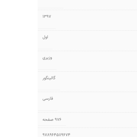
1397
اول
وزیری
گالینگور
فارسی
۹۷۶ صفحه
9789645119674