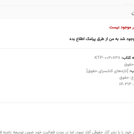
ن
ار موجود نیست
جود شد به من از طرق پیامک اطلاع بده
 کتاب:
KTP-0030738
حقوق
:
[تازه‌های کتابسرای حقوق]
ع:
حقوق
:
313-11f
خود را با نشر آثار حقوقی آغاز نمود، اما در مدت فعالیت خود ضمن توسعه دامنه فع