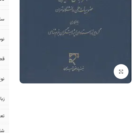
سال
نو
قط
برای بزرگنمایی کلیک کنید
نوع
زبا
تع
شا