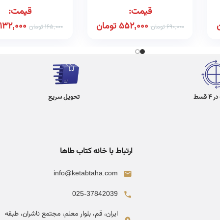
قیمت:
قیمت:
552,000
تومان
132,000
690,000
تومان
165,000
تومان
 قسط
تحویل سریع
ارتباط با خانه کتاب طاها
info@ketabtaha.com
025-37842039
ایران، قم، بلوار معلم، مجتمع ناشران، طبقه