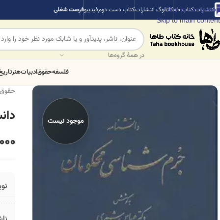
Skip to navigation
انتشارات کتاب طه
کاتالوگ انتشارات
کتاب دست دوم
فیدیبو
فرصت شغلی
Skip to main content
در همهٔ گروه‌ها
فلسفه
حقوق
ادبیات
هنر
تاریخ
حقوق
دان
موجود نیست
000
نو
ناش