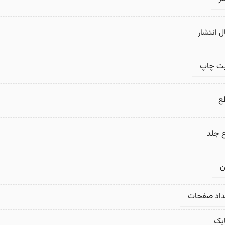
 انتشار
بت چاپ
ع
 جلد
ن
داد صفحات
بک