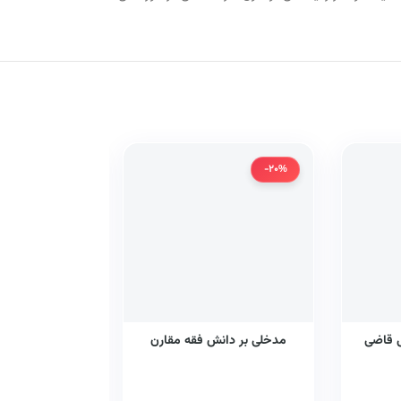
-20%
-20%
ی قاضی
مدخلی بر دانش فقه مقارن
موضوع عقد و 