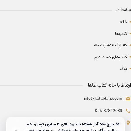
صفحات
•
خانه
•
کتاب‌ها
•
کاتالوگ انتشارات طه
•
کتاب‌های دست دوم
•
بلاگ
ارتباط با خانه کتاب طاها
info@ketabtaha.com
025-37842039
ایران، قم، بلوار معلم، مجتمع ناشران، طبقه سوم، واحد ۳۱۴
🎉 حراج ۵۰٪ آخر هفته! با خرید بالای 3 میلیون تومان، هم