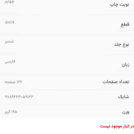
چهارم
نوبت چاپ
وزیری
قطع
شمیز
نوع جلد
فارسی
زبان
تعداد صفحات
۱۲۶ صفحه
شابک
9789643059132
وزن
195 گرم
در انبار موجود نیست