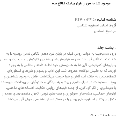
موجود شد به من از طرق پیامک اطلاع بده
شناسه کتاب:
KTP-0034150
گروه:
ادیان
,
اسطوره شناسی
موضوع:
اساطیر
پشت جلد
ورود مسیحیت به دولت روسِ کیف در پایان قرن دهم، تکامل تمدن روسیه را به
شدت تحت تأثیر قرار داد. به رغم فراموش شدن خدایان کفرکیش، مسیحیت و اعمال
و باورهای کفرکیشی، قرن‌ها به همزیستی خود ادامه دادند و نظامی را به وجود
آوردند که به «کیش دوگانه» معروف شد. این آداب و رسوم و باورهای اسطوره‌ای
انعطاف‌پذیر، به خاک، آب، آتش و هوا حرمت می‌گذاشت؛ قایل به وجود شیاطین و
روح – موجودات در دنیای طبیعی بود؛ و به مردگان و جادوگران می‌پرداخت. نویسنده
با بهره‌گیری از آثار گوناگون، از جمله فرم‌های روایتی حکایت، افسانه‌های مذهبی،
آوازهای حماسی، مرثیه‌های سوگواری و قصه‌های قومی، تحول مضمون‌های عمده را
دنبال می‌کند و اسطوره‌های روس را در بستر اسطوره‌شناسی جهان قرار می‌دهد.
درباره نشر مرکز