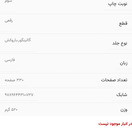
سوم
نوبت چاپ
رقعی
قطع
گالینگور،باروکش
نوع جلد
فارسی
زبان
تعداد صفحات
۳۳۰ صفحه
شابک
9789644310737
وزن
520 گرم
در انبار موجود نیست