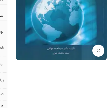
سال
نو
قط
برای بزرگنمایی کلیک کنید
نوع
زبا
تع
شا