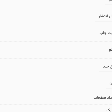
 انتشار
بت چاپ
ع
 جلد
ن
داد صفحات
بک