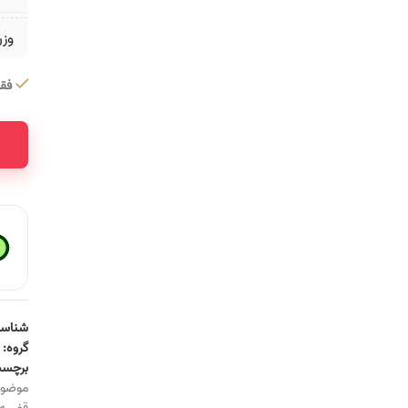
وز
فقط 1 عدد در 
ative:
شناسه
گروه:
برچسب
موضو