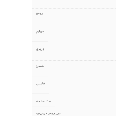
1398
چهارم
وزیری
شمیز
فارسی
۴۰۰ صفحه
9789640358054