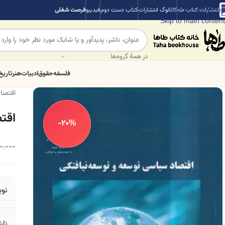
Skip to navigation
انتشارات کتاب طه
کاتالوگ انتشارات
کتاب دست دوم
فیدیبو
فرصت شغلی
Skip to main content
در همهٔ گروه‌ها
فلسفه
حقوق
ادبیات
هنر
تاریخ
اقتصاد
اقت
-20%
0,000
نو
ناش