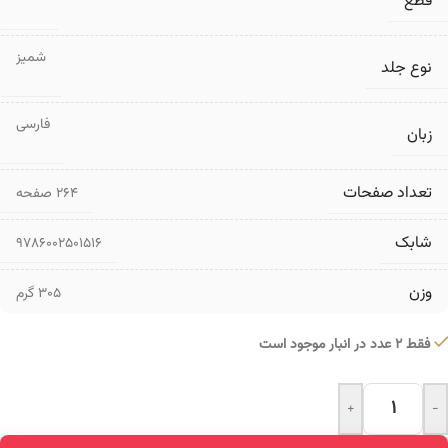
قطع
شمیز
نوع جلد
فارسی
زبان
تعداد صفحات
۲۶۴ صفحه
شابک
9786002501516
وزن
305 گرم
فقط 2 عدد در انبار موجود است
+
-
Alternative: