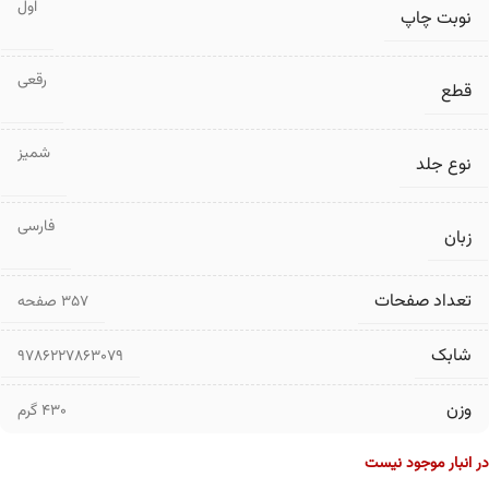
اول
نوبت چاپ
رقعی
قطع
شمیز
نوع جلد
فارسی
زبان
تعداد صفحات
۳۵۷ صفحه
شابک
9786227863079
وزن
430 گرم
در انبار موجود نیست