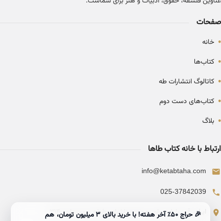
عناوین فلسفه، حقوق، ادبیات و هنر برای شماست.
صفحات
•
خانه
•
کتاب‌ها
•
کاتالوگ انتشارات طه
•
کتاب‌های دست دوم
•
بلاگ
ارتباط با خانه کتاب طاها
info@ketabtaha.com
025-37842039
ایران، قم، بلوار معلم، مجتمع ناشران، طبقه سوم، واحد ۳۱۴
🎉 حراج ۵۰٪ آخر هفته! با خرید بالای 3 میلیون تومان، هم