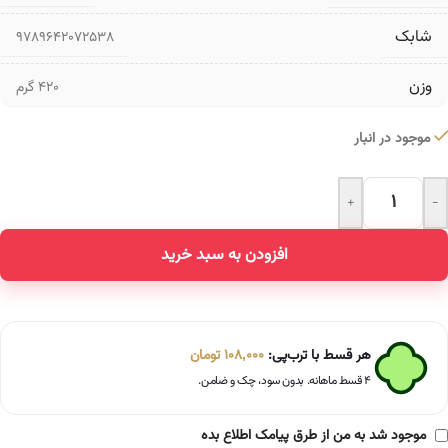
شابک
9789642072538
وزن
420 گرم
موجود در انبار
+
-
Alternative:
افزودن به سبد خرید
هر قسط با ترب‌پی:
108,000
تومان
۴ قسط ماهانه. بدون سود، چک و ضامن.
موجود شد به من از طرق پیامک اطلاع بده