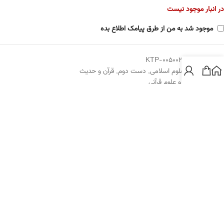
در انبار موجود نیست
موجود شد به من از طرق پیامک اطلاع بده
شناسه کتاب:
KTP-0050026
گروه:
تفسیر و علوم اسلامی
,
دست دوم
,
قرآن و حدیث
موضوع:
تفسیر و علوم قرآنی
درباره پژوهشگاه علوم انسانی و مطالعات فرهنگی
انتشارات پژوهشگاه علوم انسانی و مطالعات فرهنگی
با هدف تولید و توزیع کتاب و
انتشار آثار محققان داخل و خارج پژوهشگاه فعالیت می‌کند. ظرفیت چاپ کتاب در
پژوهشگاه سالانه بیش از ۶۰ عنوان کتاب است. تاکنون بیش از ۷۰۰ عنوان کتاب
توسط این انتشارات منتشر شده است. انتشارات پژوهشگاه طی دهه‌های اخیر به
انتشار آثار اساتید و پژوهشگران پژوهشگاه و دانشوران و اعضای هیئت علمی غیر
عضو پژوهشگاه اقدام می‌کند. طی نیم قرن گذشته بسیاری از آثار برجسته علوم
انسانی کشور توسط انتشارات پژوهشگاه یا مؤسساتی که در آن ادغام شده‌اند منتشر
شده است.