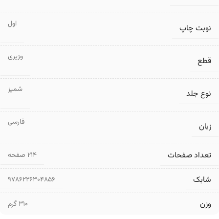
اول
نوبت چاپ
وزیری
قطع
شمیز
نوع جلد
فارسی
زبان
تعداد صفحات
۲۱۴ صفحه
شابک
9786226304856
وزن
310 گرم