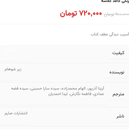
رنگی کاغذ گلاسه
720,000
تومان
900,000
تومان
آسیب دیدگی عطف کتاب
دست دوم
کیفیت
زیر شوهام
نویسنده
آزیتا آذرپور
،
الهام محمدزاده
،
سیده سارا حسینی
،
سیده فضه
مترجم
عمادی
،
فاطمه نگارش
،
لیدا احمدیان
انتشارات صارم
ناشر