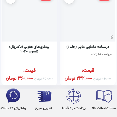
درسنامه مامایی مایلز (جلد ۱)
بیماری‌های عفونی (باکتریال)
نلسون ۲۰۲۰
ویراست شانزدهم
قیمت:
قیمت:
232,000
تومان
360,000
تومان
290,000
تومان
450,000
تومان
ضمانت اصالت کالا
پرداخت در 4 قسط
تحویل سریع
پشتیبانی 24 ساعته