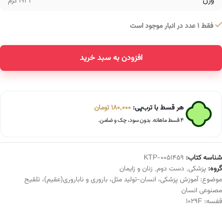
وزن
1932 گرم
فقط 1 عدد در انبار موجود است
افزودن به سبد خرید
Alternative:
هر قسط با ترب‌پی:
180,000
تومان
۴ قسط ماهانه. بدون سود، چک و ضامن.
شناسه کتاب:
KTP-0051459
گروه:
پزشکی
,
دست دوم
,
زنان و زایمان
موضوع:
آموزش پزشکی
،
انسان-تولید مثل
،
باروری و ناباروری(عقیم)
،
تلقیح
مصنوعی انسان
قفسه:
1029F