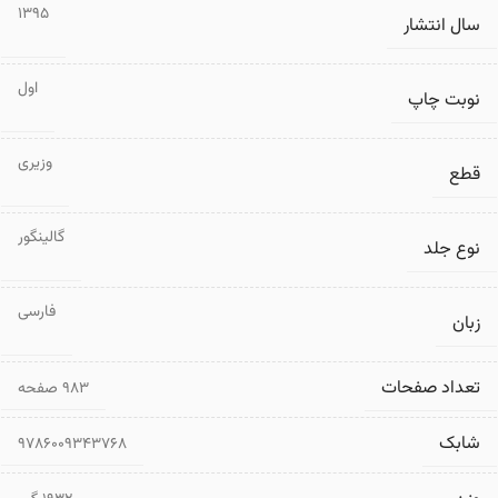
1395
سال انتشار
اول
نوبت چاپ
وزیری
قطع
گالینگور
نوع جلد
فارسی
زبان
تعداد صفحات
۹۸۳ صفحه
شابک
9786009343768