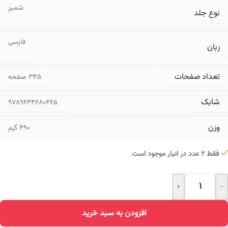
شمیز
نوع جلد
فارسی
زبان
تعداد صفحات
۳۴۵ صفحه
شابک
9789644680465
وزن
490 گرم
فقط 2 عدد در انبار موجود است
+
-
Alternative:
افزودن به سبد خرید