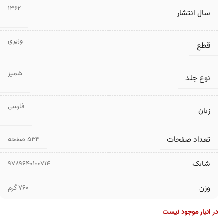
1362
سال انتشار
وزیری
قطع
شمیز
نوع جلد
فارسی
زبان
تعداد صفحات
۵۳۴ صفحه
شابک
9789640100714
وزن
760 گرم
در انبار موجود نیست