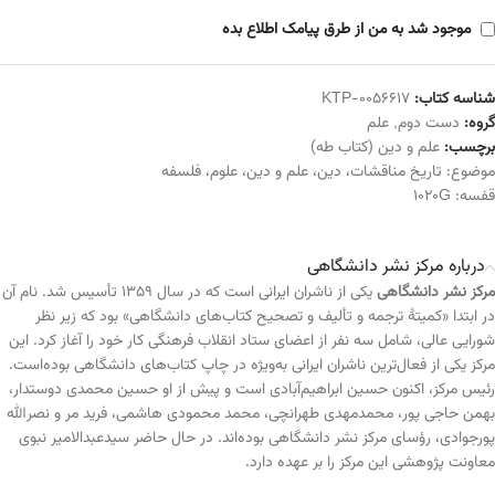
موجود شد به من از طرق پیامک اطلاع بده
شناسه کتاب:
KTP-0056617
گروه:
دست دوم
,
علم
برچسب:
علم و دین (کتاب طه)
موضوع:
تاریخ مناقشات
،
دین
،
علم و دین
،
علوم
،
فلسفه
قفسه:
1020G
درباره مرکز نشر دانشگاهی
مرکز نشر دانشگاهی
یکی از ناشران ایرانی است که در سال ۱۳۵۹ تأسیس شد. نام آن
در ابتدا «کمیتهٔ ترجمه و تألیف و تصحیح کتاب‌های دانشگاهی» بود که زیر نظر
شورایی عالی، شامل سه نفر از اعضای ستاد انقلاب فرهنگی کار خود را آغاز کرد. این
مرکز یکی از فعال‌ترین ناشران ایرانی به‌ویژه در چاپ کتاب‌های دانشگاهی بوده‌است.
رئیس مرکز، اکنون حسین ابراهیم‌آبادی است و پیش از او حسین محمدی دوستدار،
بهمن حاجی پور، محمدمهدی طهرانچی، محمد محمودی هاشمی، فرید مر و نصرالله
پورجوادی، رؤسای مرکز نشر دانشگاهی بوده‌اند. در حال حاضر سیدعبدالامیر نبوی
معاونت پژوهشی این مرکز را بر عهده دارد.