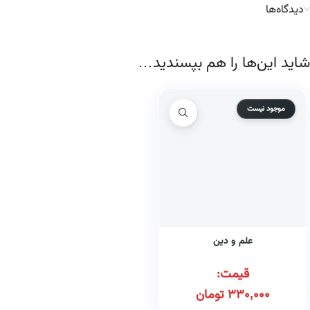
دیدگاه‌ها
شاید این‌ها را هم بپسندید…
موجود نیست
علم و دین
قیمت:
330,000
تومان