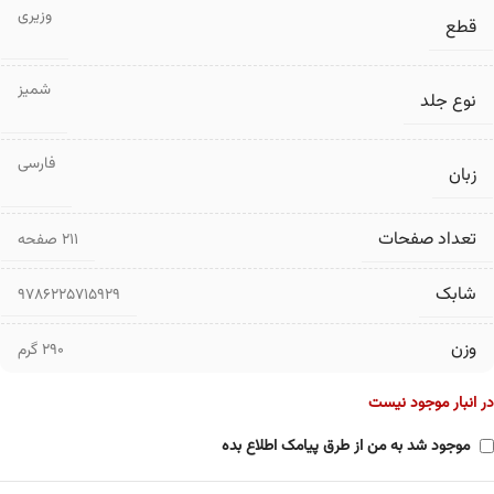
وزیری
قطع
شمیز
نوع جلد
فارسی
زبان
تعداد صفحات
۲۱۱ صفحه
شابک
9786225715929
وزن
290 گرم
در انبار موجود نیست
موجود شد به من از طرق پیامک اطلاع بده