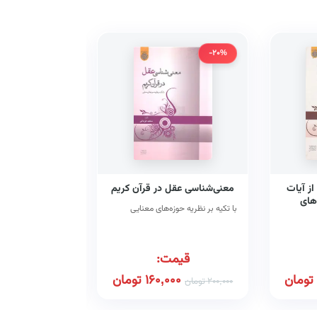
-20%
-20%
ز آیات
معنی‌شناسی عقل در قرآن کریم
درآمدی بر 
‌های
با تکیه بر نظریه حوزه‌های معنایی
م (کد
قیمت:
قیم
تومان
160,000
تومان
00
200,000
تومان
200,000
تومان