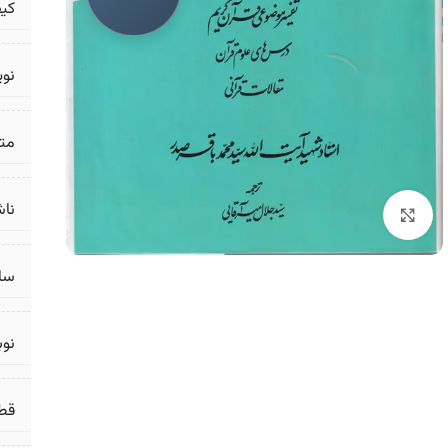
کی
نو
مت
ناش
برای بزرگنمایی کلیک کنید
سال
نو
قط