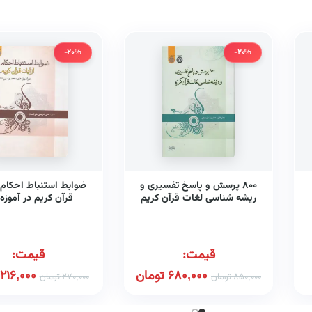
-20%
-20%
۸۰۰ پرسش و پاسخ تفسیری و
ضوابط استنباط احکام ا
ریشه شناسی لغات قرآن کریم
قرآن کریم در آموزه
(کد ۶۲۴)
معصومین علیهم‌السلا
۴۷۸)
قیمت:
قیمت:
680,000
تومان
216,000
850,000
تومان
270,000
تومان