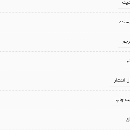
فیت
یسنده
رجم
ر
 انتشار
بت چاپ
ع