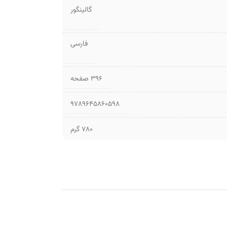
گالینگور
فارسی
۳۹۶ صفحه
9789645860598
780 گرم