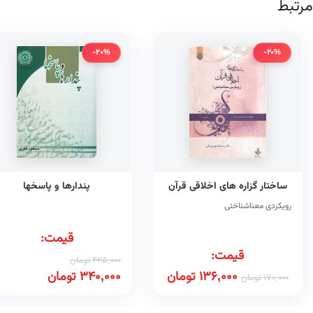
مرتبط
-20%
-20%
ساختار گزاره های اخلاقی قرآن
پندارها و پاسخها
رویکردی معناشناختی
قیمت:
قیمت:
425,000
تومان
136,000
تومان
340,000
تومان
170,000
تومان