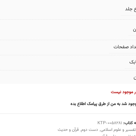
 جلد
ن
داد صفحات
بک
ن
ار موجود نیست
جود شد به من از طرق پیامک اطلاع بده
 کتاب:
KTP-0058281
تفسیر و علوم اسلامی
,
دست دوم
,
قرآن و حدیث