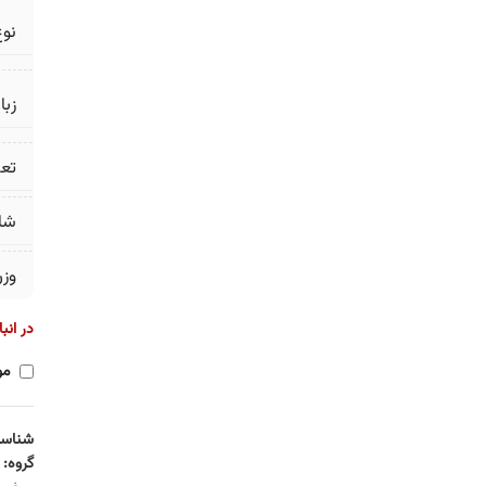
نوع
زبا
تع
شا
وز
در انب
مو
شناسه
گروه: