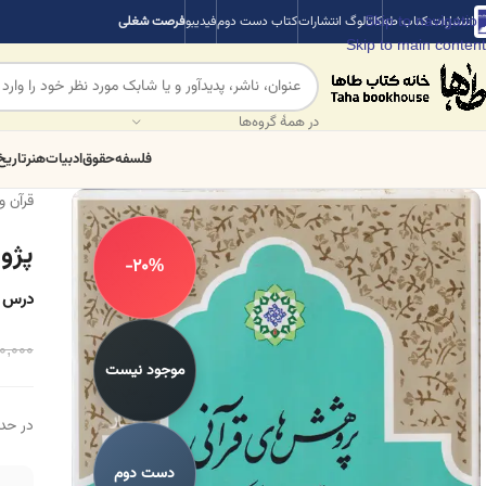
Skip to navigation
انتشارات کتاب طه
کاتالوگ انتشارات
کتاب دست دوم
فیدیبو
فرصت شغلی
Skip to main content
در همهٔ گروه‌ها
فلسفه
حقوق
ادبیات
هنر
تاریخ
قرآن 
پژو
-20%
درس ه
0,000
موجود نیست
در حد 
دست دوم