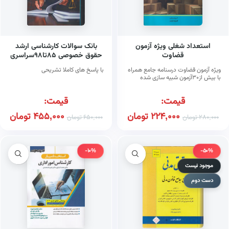
استعداد شغلی ویژه آزمون
بانک سوالات کارشناسی ارشد
قضاوت
حقوق خصوصی ۸۵تا۹۸سراسری
و آزاد
ویژه آزمون قضاوت درسنامه جامع همراه
با پاسخ های کاملا تشریحی
با بیش از۳۰آزمون شبیه سازی شده
قیمت:
قیمت:
224,000
تومان
455,000
تومان
280,000
تومان
650,000
تومان
-10%
-50%
موجود نیست
دست دوم