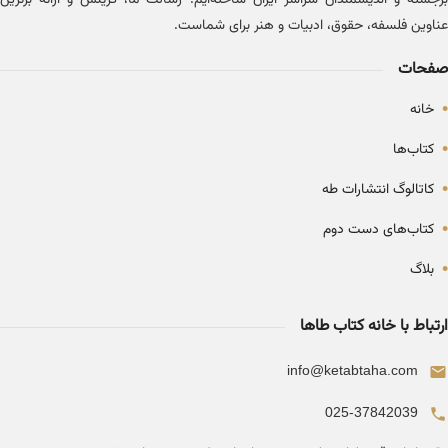
برجسته و اندیشمندان سراسر ایران ساخته‌ایم. رسالت ما، گزینش و ارائه برترین
عناوین فلسفه، حقوق، ادبیات و هنر برای شماست.
صفحات
•
خانه
•
کتاب‌ها
•
کاتالوگ انتشارات طه
•
کتاب‌های دست دوم
•
بلاگ
ارتباط با خانه کتاب طاها
info@ketabtaha.com
025-37842039