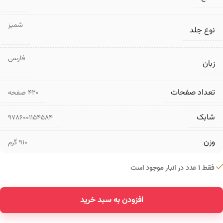
شمیز
نوع جلد
فارسی
زبان
تعداد صفحات
۴۲۰ صفحه
شابک
9786001154584
وزن
910 گرم
فقط 1 عدد در انبار موجود است
افزودن به سبد خرید
Alternative: