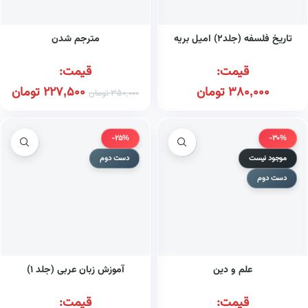
تاریخ فلسفه (جلد۲) امیل بریه
مترجم شدن
قیمت:
قیمت:
380,000
تومان
227,500
تومان
350,000
تومان
-25%
-30%
موجود نیست
دست دوم
دست دوم
علم و دین
آموزش زبان عربی (جلد ۱)
قیمت:
قیمت: