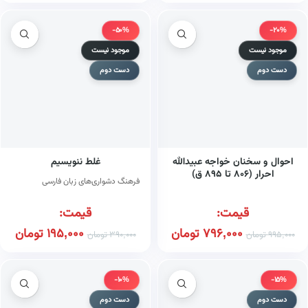
-50%
-20%
موجود نیست
موجود نیست
دست دوم
دست دوم
احوال و سخنان خواجه عبیدالله
غلط ننویسیم
احرار (۸۰۶ تا ۸۹۵ ق)
فرهنگ دشواری‌های زبان فارسی
قیمت:
قیمت:
796,000
تومان
195,000
تومان
995,000
تومان
390,000
تومان
-10%
-15%
دست دوم
دست دوم