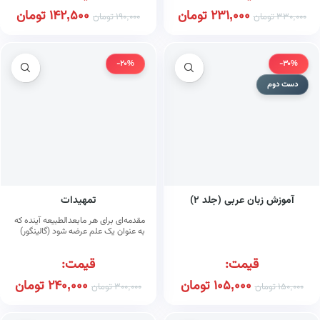
231,000
تومان
142,500
تومان
330,000
تومان
190,000
تومان
-20%
-30%
دست دوم
آموزش زبان عربی (جلد ۲)
تمهیدات
مقدمه‌ای برای هر مابعدالطبیعه آینده که
به عنوان یک علم عرضه شود (گالینگور)
قیمت:
قیمت:
105,000
تومان
240,000
تومان
150,000
تومان
300,000
تومان