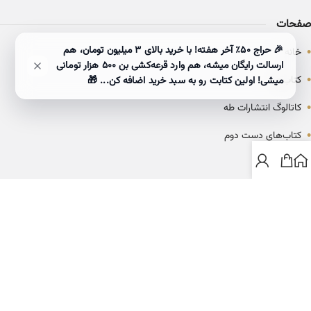
صفحات
•
🎉 حراج ۵۰٪ آخر هفته! با خرید بالای 3 میلیون تومان، هم
خانه
ارسالت رایگان میشه، هم وارد قرعه‌کشی بن ۵۰۰ هزار تومانی
•
کتاب‌ها
میشی! اولین کتابت رو به سبد خرید اضافه کن... 🎁
•
کاتالوگ انتشارات طه
•
کتاب‌های دست دوم
•
بلاگ
ارتباط با خانه کتاب طاها
info@ketabtaha.com
025-37842039
ایران، قم، بلوار معلم، مجتمع ناشران، طبقه سوم، واحد ۳۱۴