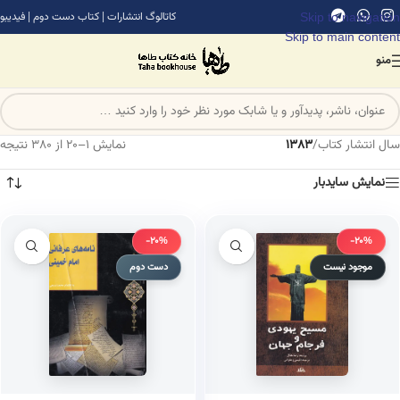
Skip to navigation
کاتالوگ انتشارات
|
کتاب دست دوم
|
فیدیبو
Skip to main content
منو
سال انتشار کتاب
/
1383
نمایش 1–20 از 380 نتیجه
نمایش سایدبار
-20%
-20%
موجود نیست
دست دوم