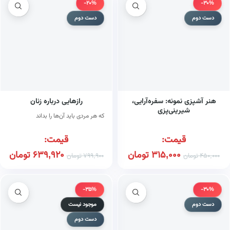
-20%
-30%
دست دوم
دست دوم
هنر آشپزی نمونه: سفره‌آرایی،
رازهایی درباره زنان
شیرینی‌پزی
که هر مردی باید آن‌ها را بداند
قیمت:
قیمت:
315,000
تومان
639,920
تومان
450,000
تومان
799,900
تومان
-35%
-30%
دست دوم
موجود نیست
دست دوم