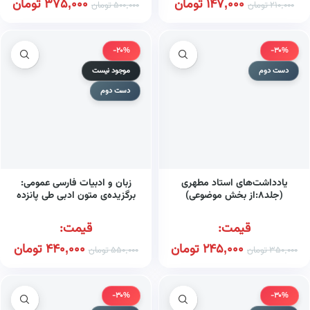
147,000
تومان
375,000
تومان
210,000
تومان
500,000
تومان
-20%
-30%
دست دوم
موجود نیست
دست دوم
یادداشت‌های استاد مطهری
زبان و ادبیات فارسی عمومی:
(جلد۸:از بخش موضوعی)
برگزیده‌ی متون ادبی طی پانزده
فصل شیوه‌ی نگارش فارسی
مباحث دستور و…
قیمت:
قیمت:
245,000
تومان
440,000
تومان
350,000
تومان
550,000
تومان
-30%
-30%