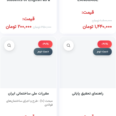
students of English as a
LANGUAGE
Second Language
قیمت:
قیمت:
1,800,000
تومان
1,440,000
تومان
200,000
تومان
250,000
تومان
-30%
-30%
دست دوم
دست دوم
راهنمای تحقیق پایانی
مقررات ملی ساختمانی ایران
مبحث (۱۰) : طرح و اجرای ساختمان‌های
فولادی