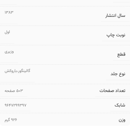
1383
سال انتشار
اول
نوبت چاپ
وزیری
قطع
گالینگور،باروکش
نوع جلد
تعداد صفحات
۵۰۳ صفحه
شابک
9647299397
وزن
926 گرم