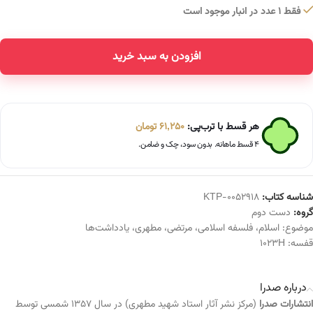
فقط 1 عدد در انبار موجود است
افزودن به سبد خرید
Alternative:
هر قسط با ترب‌پی:
61,250
تومان
۴ قسط ماهانه. بدون سود، چک و ضامن.
شناسه کتاب:
KTP-0052918
گروه:
دست دوم
موضوع:
اسلام
،
فلسفه اسلامی
،
مرتضی
،
مطهری
،
یادداشت‌ها
قفسه:
1023H
درباره صدرا
انتشارات صدرا
(مرکز نشر آثار استاد شهید مطهری) در سال ۱۳۵۷ شمسی توسط