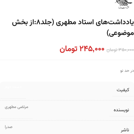
یادداشت‌های استاد مطهری (جلد۸:از بخش
موضوعی)
245,000
تومان
350,000
تومان
در حد نو
دست دوم
کیفیت
مرتضی مطهری
نویسنده
صدرا
ناشر