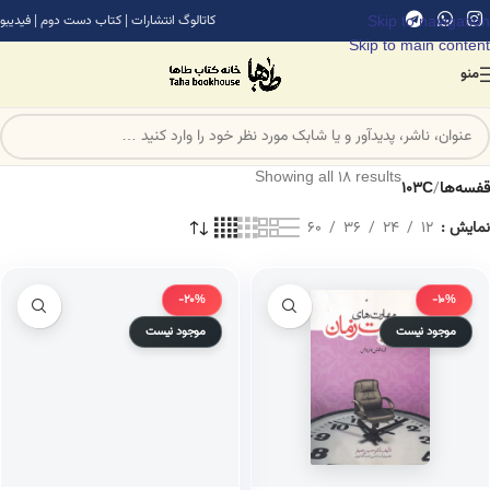
Skip to navigation
کاتالوگ انتشارات
|
کتاب دست دوم
|
فیدیبو
Skip to main content
منو
Showing all 18 results
قفسه‌ها
/
103C
نمایش
12
24
36
60
-20%
-10%
موجود نیست
موجود نیست