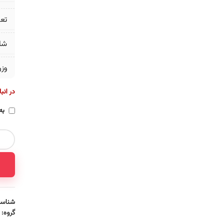
تع
شا
وز
در انب
به
شناسه
گروه: