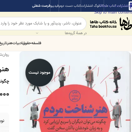
Skip to navigation
انتشارات کتاب طه
کاتالوگ انتشارات
کتاب دست دوم
فیدیبو
فرصت شغلی
Skip to main content
در همهٔ گروه‌ها
فلسفه
حقوق
ادبیات
هنر
تاریخ
روان‌
هنر
موجود نیست
چگونه
000
نو