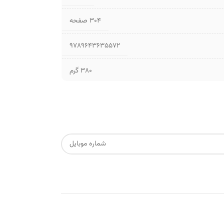
۳۰۴ صفحه
9789643635572
380 گرم