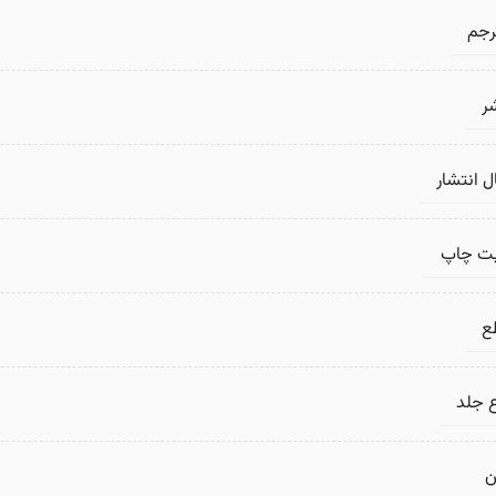
رجم
ر
 انتشار
بت چاپ
ع
 جلد
ن