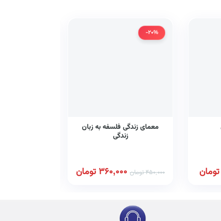
-20%
معمای زندگی فلسفه به زبان
روان‌شناسی تحو
زندگی
۵۵)
تومان
360,000
تومان
280,000
450,000
تومان