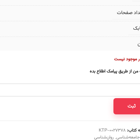
داد صفحات
بک
ن
ار موجود نیست
 من از طریق پیامک اطلاع بده
ثبت
 کتاب:
KTP-0027378
جامعه‌شناسی
,
روان‌شناسی