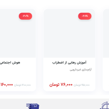
-20%
-20%
آموزش رهایی از اضطراب
هوش اجتماعی
آرام‌سازی غیردارویی
76,000
تومان
160,000
95,000
تومان
200,000
تومان