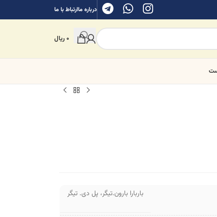
درباره ما
ارتباط با ما
0
ریال
ست
باربارا بارون.تیگر
،
پل دی. تیگر