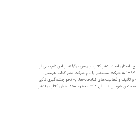
باستان است. نشر کتاب هِرمِس برگرفته از این نام، یکی از
معروف‌ترین انتشارات کتاب ایران، با بیش از دو دهه تجربه و فعالیت است. شهر کتاب با تاسیس و راه‌اندازی انتشارات هرمس و سپس تبدیل این واحد انتشاراتی در سال ۱۳۸۷ به شرکت مستقلی با نام شرکت نشر کتاب هرمس،
و تألیف و فعالیت‌های کتابخانه‌ها، به نحو چشم‌گیری تأثیر
بگذارد. به علت بالا بودن کیفیت کتاب‌ها، بسیاری از استادان و مؤلفان و مترجمان مطرح کشور با این نشر همکاری نموده و آثار خود را برای انتشار به هرمس سپرده‌اند. همچنین هرمس تا سال ۱۳۹۴، حدود ۸۵۰ عنوان کتاب منتشر