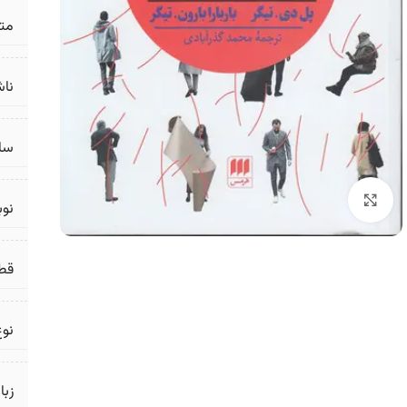
مت
ناش
سال
برای بزرگنمایی کلیک کنید
نو
قط
نوع
زبا